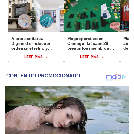
Alerta sanitaria:
Megaoperativo en
Plaza
Digemid e Indecopi
Cieneguilla: caen 28
antes
ordenan el retiro y
presuntos miembros del
de ag
destrucción de estos
'Tren de Aragua' en
Perú:
LEER MÁS
LEER MÁS
productos médicos
'búnker' durante fiesta
hasta
contra el cáncer por
de cumpleaños
riesgos a la salud