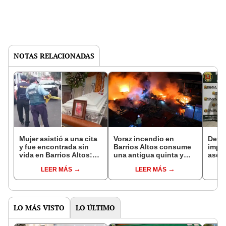
NOTAS RELACIONADAS
Mujer asistió a una cita
Voraz incendio en
Deti
y fue encontrada sin
Barrios Altos consume
impli
vida en Barrios Altos:
una antigua quinta y
asesi
investigan presunto
afecta a 10 familias del
ataca
LEER MÁS
LEER MÁS
feminicidio
Centro de Lima
sus 
de L
LO MÁS VISTO
LO ÚLTIMO