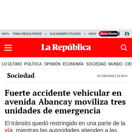
HOY
TINKA RESULTADOS
ALEJANDRO TOLEDO
KENJI FUJIMORI
PRECIO
LO ÚLTIMO
POLÍTICA
OPINIÓN
ECONOMÍA
SOCIEDAD
MUNDO
CIE
Sociedad
16 Jun 2026 | 12:40 h
Fuerte accidente vehicular en
avenida Abancay moviliza tres
unidades de emergencia
El tránsito quedó restringido en una parte de la
vía
, mientras las autoridades atienden a las