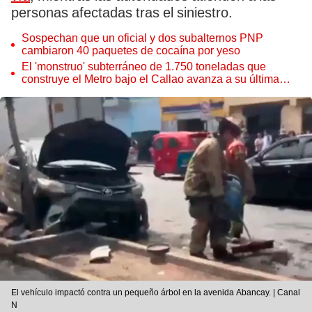
personas afectadas tras el siniestro.
Sospechan que un oficial y dos subalternos PNP
cambiaron 40 paquetes de cocaína por yeso
El 'monstruo' subterráneo de 1.750 toneladas que
construye el Metro bajo el Callao avanza a su última
estación
El vehículo impactó contra un pequeño árbol en la avenida Abancay. | Canal
N