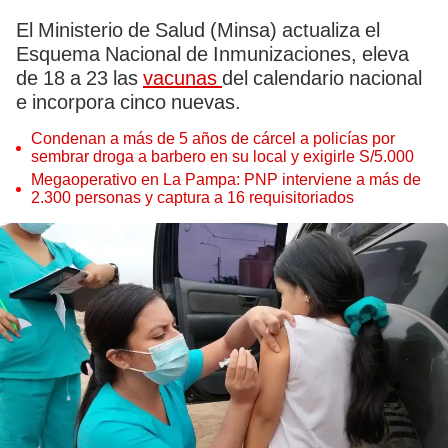
El Ministerio de Salud (Minsa) actualiza el
Esquema Nacional de Inmunizaciones, eleva
de 18 a 23 las
vacunas
del calendario nacional
e incorpora cinco nuevas.
Condenan a más de 5 años de cárcel a policías por
sembrar droga a barbero en su local y exigirle S/5.000
Megaoperativo en La Pampa: PNP interviene a más de
2.300 personas y captura a 16 requisitoriados