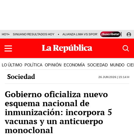
HOY
SINUANO RESULTADOS HOY
ALIANZA LIMA VS SPORT BOYS
JORGE MES
LO ÚLTIMO
POLÍTICA
OPINIÓN
ECONOMÍA
SOCIEDAD
MUNDO
CIE
Sociedad
26 Jun 2026 | 15:14 h
Gobierno oficializa nuevo
esquema nacional de
inmunización: incorpora 5
vacunas y un anticuerpo
monoclonal