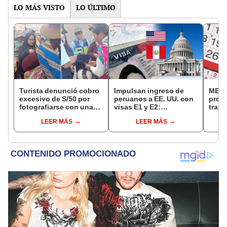
LO MÁS VISTO
LO ÚLTIMO
Turista denunció cobro
Impulsan ingreso de
MEF 
excesivo de S/50 por
peruanos a EE. UU. con
prop
fotografiarse con una
visas E1 y E2:
trasl
alpaca en Cusco:
emprendedores y
no se
LEER MÁS
LEER MÁS
serenazgo recuperó el
pymes serían los más
“Lune
dinero
beneficiados