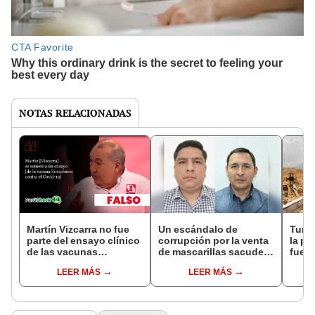
NOTAS RELACIONADAS
Martín Vizcarra no fue
Un escándalo de
Tumb
parte del ensayo clínico
corrupción por la venta
la p
de las vacunas
de mascarillas sacude a
fuer
Sinopharm, como indicó
la PNP
ceme
LEER MÁS
LEER MÁS
el candidato Mario
en A
Vizcarra