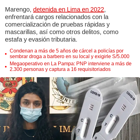
Marengo,
detenida en Lima en 2022
,
enfrentará cargos relacionados con la
comercialización de pruebas rápidas y
mascarillas, así como otros delitos, como
estafa y evasión tributaria.
Condenan a más de 5 años de cárcel a policías por
sembrar droga a barbero en su local y exigirle S/5.000
Megaoperativo en La Pampa: PNP interviene a más de
2.300 personas y captura a 16 requisitoriados