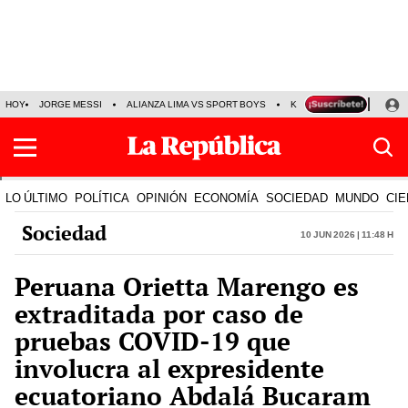
HOY
JORGE MESSI
ALIANZA LIMA VS SPORT BOYS
KENJI FUJIMORI
PRE
LO ÚLTIMO
POLÍTICA
OPINIÓN
ECONOMÍA
SOCIEDAD
MUNDO
CIE
Sociedad
10 Jun 2026 | 11:48 h
Peruana Orietta Marengo es
extraditada por caso de
pruebas COVID-19 que
involucra al expresidente
ecuatoriano Abdalá Bucaram