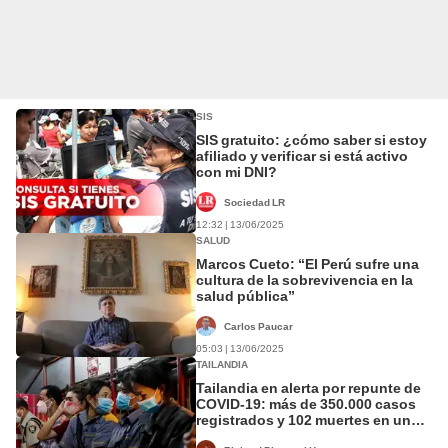
SIS
SIS gratuito: ¿cómo saber si estoy
afiliado y verificar si está activo
con mi DNI?
Sociedad LR
12:32 | 13/06/2025
SALUD
Marcos Cueto: “El Perú sufre una
cultura de la sobrevivencia en la
salud pública”
Carlos Paucar
05:03 | 13/06/2025
TAILANDIA
Tailandia en alerta por repunte de
COVID‑19: más de 350.000 casos
registrados y 102 muertes en un
mes por nuevas mutaciones