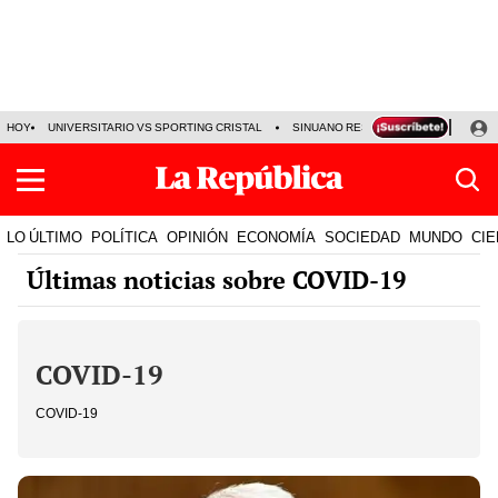
HOY
UNIVERSITARIO VS SPORTING CRISTAL
SINUANO RESULTADOS HOY
CA
LO ÚLTIMO
POLÍTICA
OPINIÓN
ECONOMÍA
SOCIEDAD
MUNDO
CIE
Últimas noticias sobre COVID-19
COVID-19
COVID-19