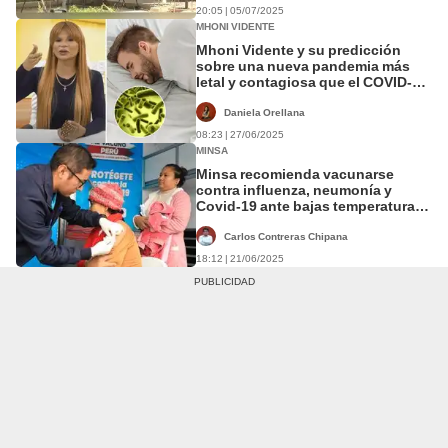
20:05 | 05/07/2025
MHONI VIDENTE
Mhoni Vidente y su predicción
sobre una nueva pandemia más
letal y contagiosa que el COVID-
19: "No se confíen"
Daniela Orellana
08:23 | 27/06/2025
MINSA
Minsa recomienda vacunarse
contra influenza, neumonía y
Covid-19 ante bajas temperaturas
por el invierno
Carlos Contreras Chipana
18:12 | 21/06/2025