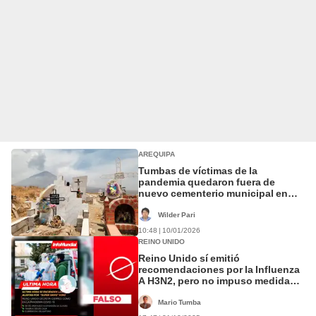
AREQUIPA
Tumbas de víctimas de la
pandemia quedaron fuera de
nuevo cementerio municipal en
Arequipa
Wilder Pari
10:48 | 10/01/2026
REINO UNIDO
Reino Unido sí emitió
recomendaciones por la Influenza
A H3N2, pero no impuso medidas
obligatorias como en la pandemia
de la COVID-19
Mario Tumba