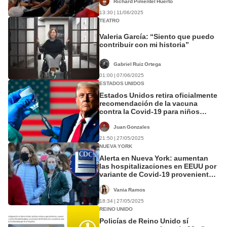
Richard Pimentel Huerto
13:30 | 11/06/2025
TEATRO
Valeria García: “Siento que puedo
contribuir con mi historia”
Gabriel Ruiz Ortega
01:00 | 07/06/2025
ESTADOS UNIDOS
Estados Unidos retira oficialmente
recomendación de la vacuna
contra la Covid-19 para niños
sanos y mujeres embarazadas
Juan Gonzales
21:50 | 27/05/2025
NUEVA YORK
Alerta en Nueva York: aumentan
las hospitalizaciones en EEUU por
variante de Covid-19 proveniente
de China
Vania Ramos
18:34 | 27/05/2025
REINO UNIDO
Policías de Reino Unido sí