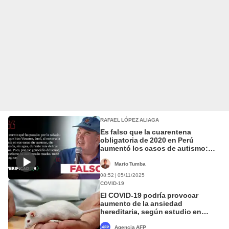
RAFAEL LÓPEZ ALIAGA
Es falso que la cuarentena
obligatoria de 2020 en Perú
aumentó los casos de autismo:
ciencia y experta desmienten a
López Aliaga
Mario Tumba
08:52 | 05/11/2025
COVID-19
El COVID-19 podría provocar
aumento de la ansiedad
hereditaria, según estudio en
ratones
Agencia AFP