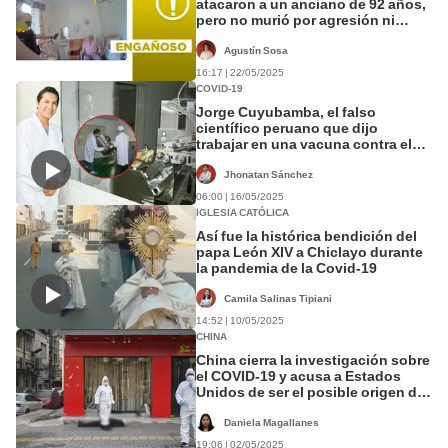
atacaron a un anciano de 92 años,
pero no murió por agresión ni
ocurrió en 2025
Agustín Sosa
16:17 | 22/05/2025
COVID-19
Jorge Cuyubamba, el falso
científico peruano que dijo
trabajar en una vacuna contra el
Covid-19, pero todo era mentira: se
inventó 2 virus letales
Jhonatan Sánchez
06:00 | 16/05/2025
IGLESIA CATÓLICA
Así fue la histórica bendición del
papa León XIV a Chiclayo durante
la pandemia de la Covid-19
Camila Salinas Tipiani
14:52 | 10/05/2025
CHINA
China cierra la investigación sobre
el COVID-19 y acusa a Estados
Unidos de ser el posible origen del
virus
Daniela Magallanes
19:06 | 02/05/2025