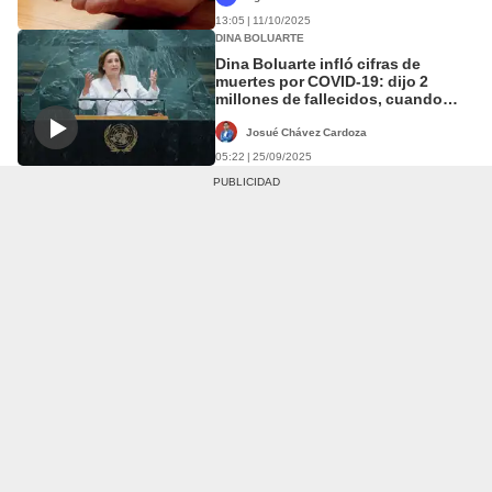
13:05 | 11/10/2025
DINA BOLUARTE
Dina Boluarte infló cifras de
muertes por COVID-19: dijo 2
millones de fallecidos, cuando
cifra no supera los 221 mil
Josué Chávez Cardoza
05:22 | 25/09/2025