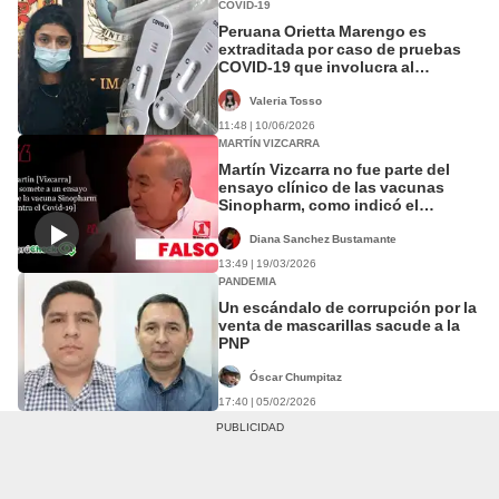
COVID-19
Peruana Orietta Marengo es
extraditada por caso de pruebas
COVID-19 que involucra al
expresidente ecuatoriano Abdalá
Bucaram
Valeria Tosso
11:48 | 10/06/2026
MARTÍN VIZCARRA
Martín Vizcarra no fue parte del
ensayo clínico de las vacunas
Sinopharm, como indicó el
candidato Mario Vizcarra
Diana Sanchez Bustamante
13:49 | 19/03/2026
PANDEMIA
Un escándalo de corrupción por la
venta de mascarillas sacude a la
PNP
Óscar Chumpitaz
17:40 | 05/02/2026