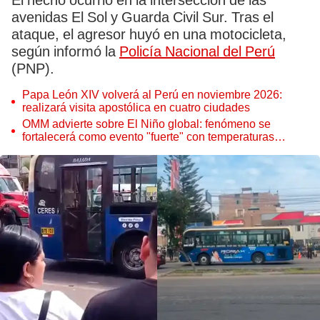
El hecho ocurrió en la intersección de las
avenidas El Sol y Guarda Civil Sur. Tras el
ataque, el agresor huyó en una motocicleta,
según informó la
Policía Nacional del Perú
(PNP).
Papa León XIV volverá al Perú en noviembre 2026:
realizará visita apostólica en cuatro ciudades
OMM advierte sobre El Niño global: fenómeno se
fortalecerá como evento "fuerte" con temperaturas
récord este 2026