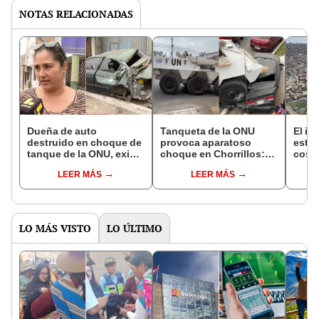
NOTAS RELACIONADAS
Dueña de auto
Tanqueta de la ONU
El im
destruido en choque de
provoca aparatoso
estad
tanque de la ONU, exige
choque en Chorrillos:
costó
que asuman daños:
blindado destruye auto
tiene
LEER MÁS
LEER MÁS
"Nadie me da
y derriba postes
termi
respuesta"
un b
LO MÁS VISTO
LO ÚLTIMO