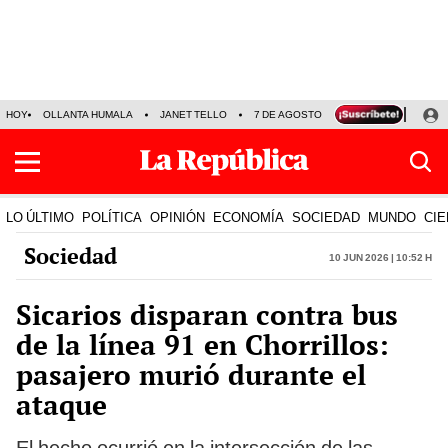
HOY
OLLANTA HUMALA
JANET TELLO
7 DE AGOSTO
TINKA RESULTADOS
LO ÚLTIMO
POLÍTICA
OPINIÓN
ECONOMÍA
SOCIEDAD
MUNDO
CIE
Sociedad
10 Jun 2026 | 10:52 h
Sicarios disparan contra bus
de la línea 91 en Chorrillos:
pasajero murió durante el
ataque