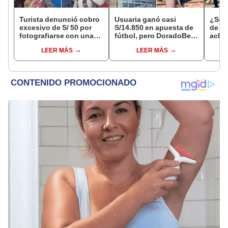
Turista denunció cobro
Usuaria ganó casi
¿Se t
excesivo de S/ 50 por
S/14.850 en apuesta de
de a
fotografiarse con una
fútbol, pero DoradoBet
aclar
alpaca en Cusco y
se negó a pagar:
largo
LEER MÁS
LEER MÁS
Serenazgo recuperó el
Indecopi multó a la
del 6
dinero
empresa con más de S/
19.000