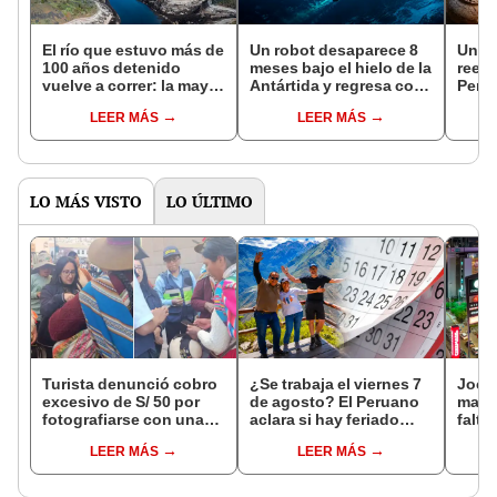
El río que estuvo más de
Un robot desaparece 8
Un a
100 años detenido
meses bajo el hielo de la
reesc
vuelve a correr: la mayor
Antártida y regresa con
Perú:
restauración fluvial de
datos de zonas nunca
migr
LEER MÁS
LEER MÁS
la historia
exploradas que
de má
inquietan a científicos
antes
LO MÁS VISTO
LO ÚLTIMO
Turista denunció cobro
¿Se trabaja el viernes 7
Jocke
excesivo de S/ 50 por
de agosto? El Peruano
manti
fotografiarse con una
aclara si hay feriado
falta
alpaca en Cusco y
largo tras el descanso
¿desd
LEER MÁS
LEER MÁS
Serenazgo recuperó el
del 6 de agosto
el ce
dinero