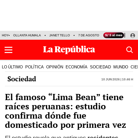
HOY
OLLANTA HUMALA
JANET TELLO
7 DE AGOSTO
TINKA RESULTADOS
LO ÚLTIMO
POLÍTICA
OPINIÓN
ECONOMÍA
SOCIEDAD
MUNDO
CIE
Sociedad
10 Jun 2026 | 10:46 h
El famoso “Lima Bean” tiene
raíces peruanas: estudio
confirma dónde fue
domesticado por primera vez