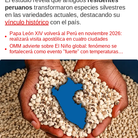
El estudio revela que antiguos
residentes
peruanos
transformaron especies silvestres
en las variedades actuales, destacando su
vínculo histórico
con el país.
Papa León XIV volverá al Perú en noviembre 2026:
realizará visita apostólica en cuatro ciudades
OMM advierte sobre El Niño global: fenómeno se
fortalecerá como evento "fuerte" con temperaturas
récord este 2026