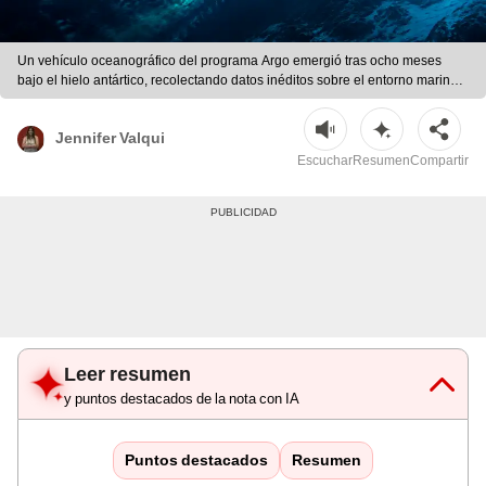
Un vehículo oceanográfico del programa Argo emergió tras ocho meses
bajo el hielo antártico, recolectando datos inéditos sobre el entorno marino y
su relación con el cambio climático. | Composición LR/Pete
Harmsen/Australian Antarctic Division/ChatGPT
Jennifer Valqui
Escuchar
Resumen
Compartir
Leer resumen
y puntos destacados de la nota con IA
Puntos destacados
Resumen