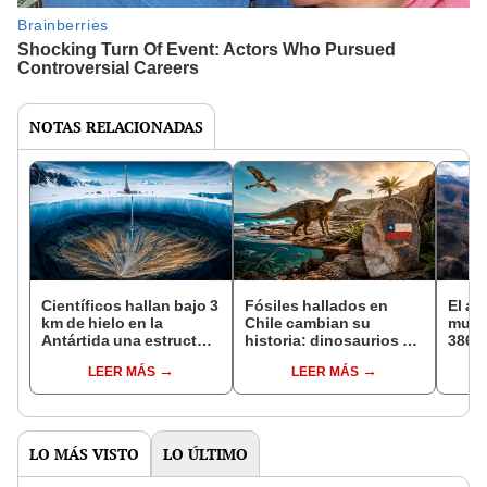
NOTAS RELACIONADAS
Científicos hallan bajo 3
Fósiles hallados en
El an
km de hielo en la
Chile cambian su
mund
Antártida una estructura
historia: dinosaurios y
386 k
en forma de abanico
aves de hace 69
perde
LEER MÁS
LEER MÁS
que explicaría la ruptura
millones de años
sufri
de un supercontinente
vivieron donde antes
migra
solo había reptiles
LO MÁS VISTO
LO ÚLTIMO