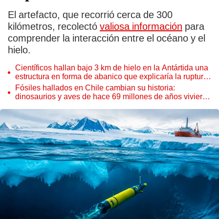
El artefacto, que recorrió cerca de 300
kilómetros, recolectó
valiosa información
para
comprender la interacción entre el océano y el
hielo.
Científicos hallan bajo 3 km de hielo en la Antártida una
estructura en forma de abanico que explicaría la ruptura
de un supercontinente
Fósiles hallados en Chile cambian su historia:
dinosaurios y aves de hace 69 millones de años vivieron
donde antes solo había reptiles