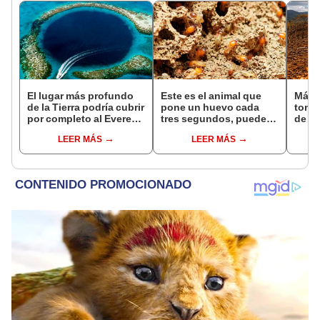
El lugar más profundo
Este es el animal que
Más 
de la Tierra podría cubrir
pone un huevo cada
tone
por completo al Everest:
tres segundos, puede
de na
un abismo de casi
vivir hasta 50 años y
tran
LEER MÁS
LEER MÁS
11.000 metros que
habita en casi todo el
ecos
pocos exploradores
planeta, excepto en la
Rica:
conocen
Antártida
el te
cient