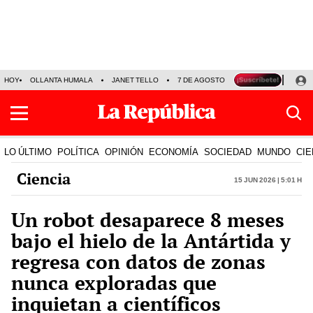
HOY
OLLANTA HUMALA
JANET TELLO
7 DE AGOSTO
TINKA RESULTADOS
LO ÚLTIMO
POLÍTICA
OPINIÓN
ECONOMÍA
SOCIEDAD
MUNDO
CIE
Ciencia
15 Jun 2026 | 5:01 h
Un robot desaparece 8 meses
bajo el hielo de la Antártida y
regresa con datos de zonas
nunca exploradas que
inquietan a científicos