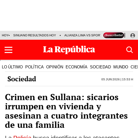
HOY
SINUANO RESULTADOS HOY
ALIANZA LIMA VS SPORT BOYS
JORGE MES
LO ÚLTIMO
POLÍTICA
OPINIÓN
ECONOMÍA
SOCIEDAD
MUNDO
CIE
Sociedad
05 Jun 2026 | 15:53 h
Crimen en Sullana: sicarios
irrumpen en vivienda y
asesinan a cuatro integrantes
de una familia