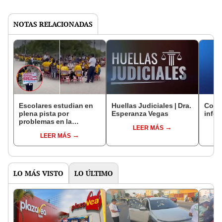
NOTAS RELACIONADAS
Escolares estudian en
Huellas Judiciales | Dra.
Corte
plena pista por
Esperanza Vegas
info
problemas en la
LEER MÁS
reconstrucción de
LEER MÁS
colegio: obra está
paralizada desde hace
11 años
LO MÁS VISTO
LO ÚLTIMO