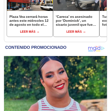
Plaza Vea cerrará horas
‘Careca’ es asesinado
Turis
antes este miércoles 12
por ‘Dominick’, un
exces
de agosto en todo el
sicario juvenil que fue
fotog
Perú: tiendas atenderán
capturado tras el crimen
alpa
LEER MÁS
LEER MÁS
hasta las 7 p.m.
seren
dine