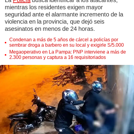
La
Policía
busca identificar a los atacantes,
mientras los residentes exigen mayor
seguridad ante el alarmante incremento de la
violencia en la provincia, que dejó seis
asesinatos en menos de 24 horas.
Condenan a más de 5 años de cárcel a policías por
sembrar droga a barbero en su local y exigirle S/5.000
Megaoperativo en La Pampa: PNP interviene a más de
2.300 personas y captura a 16 requisitoriados