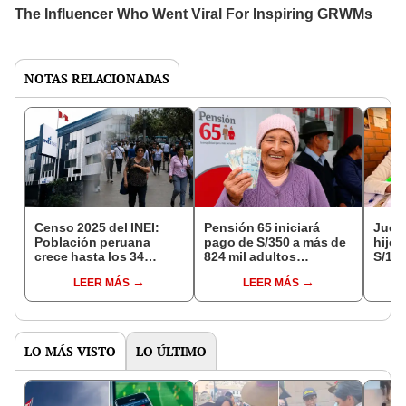
NOTAS RELACIONADAS
Censo 2025 del INEI:
Pensión 65 iniciará
Juez
Población peruana
pago de S/350 a más de
hijos
crece hasta los 34
824 mil adultos
S/1.7
millones de habitantes
mayores: conoce AQUÍ
años
LEER MÁS
LEER MÁS
mientras disminuye el
las fechas y cómo
grupo menor de 15 años
verificar si eres
beneficiario
LO MÁS VISTO
LO ÚLTIMO