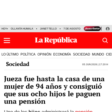
HOY
OLLANTA HUMALA
JANET TELLO
7 DE AGOSTO
TINKA RESULTADOS
LO ÚLTIMO
POLÍTICA
OPINIÓN
ECONOMÍA
SOCIEDAD
MUNDO
CIE
Sociedad
05 Jun 2026 | 17:20 h
Jueza fue hasta la casa de una
mujer de 94 años y consiguió
que sus ocho hijos le paguen
una pensión