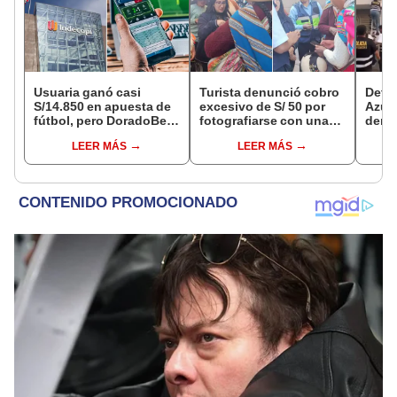
Usuaria ganó casi
Turista denunció cobro
Detie
S/14.850 en apuesta de
excesivo de S/ 50 por
Azul 
fútbol, pero DoradoBet
fotografiarse con una
denu
se negó a pagar:
alpaca en Cusco y
que l
LEER MÁS
LEER MÁS
Indecopi multó a la
Serenazgo recuperó el
polic
empresa con más de S/
dinero
19.000