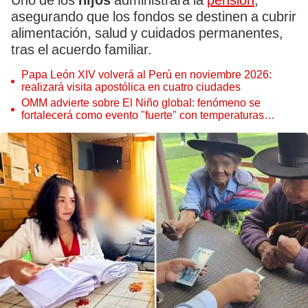
Uno de los
hijos
administrará la
pensión
,
asegurando que los fondos se destinen a cubrir
alimentación, salud y cuidados permanentes,
tras el acuerdo familiar.
Papa León XIV volverá al Perú en noviembre 2026:
realizará visita apostólica en cuatro ciudades
OMM advierte sobre El Niño global: fenómeno se
fortalecerá como evento "fuerte" con temperaturas
récord este 2026