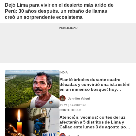
Dejó Lima para vivir en el desierto más árido de
Perú: 30 años después, un rebaño de llamas
creó un sorprendente ecosistema
INDIA
Plantó árboles durante cuatro
décadas y convirtió una isla estéril
en un inmenso bosque: hoy
supera casi seis veces al Parque
de las Leyendas.
Jennifer Valqui
15:21 | 07/08/2026
CORTE DE LUZ
Atención, vecinos: cortes de luz
afectarán a 5 distritos de Lima y
Callao este lunes 3 de agosto por
hasta 8 horas