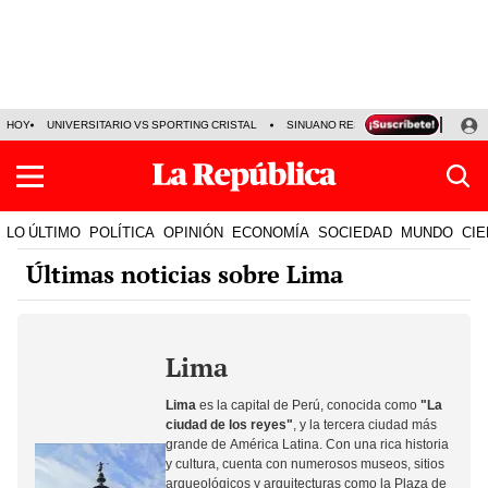
HOY
UNIVERSITARIO VS SPORTING CRISTAL
SINUANO RESULTADOS HOY
CA
LO ÚLTIMO
POLÍTICA
OPINIÓN
ECONOMÍA
SOCIEDAD
MUNDO
CIE
Últimas noticias sobre Lima
Lima
Lima
es la capital de
Perú
, conocida como
"La
ciudad de los reyes"
, y la tercera ciudad más
grande de
América Latina
. Con una rica historia
y cultura, cuenta con numerosos museos, sitios
arqueológicos y arquitecturas como la
Plaza de