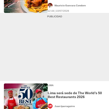
primeros puestos del ranking
Taste Atlas 2026
Mauricio Guevara Condore
12:44 | 10/07/2026
LIMA
Lima será sede de The World’s 50
Best Restaurants 2026
Juan Iparraguirre