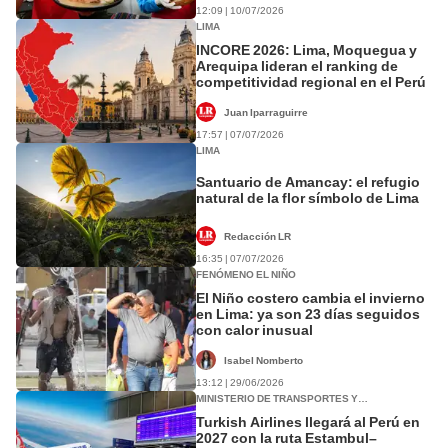
12:09 | 10/07/2026
LIMA
INCORE 2026: Lima, Moquegua y
Arequipa lideran el ranking de
competitividad regional en el Perú
Juan Iparraguirre
17:57 | 07/07/2026
LIMA
Santuario de Amancay: el refugio
natural de la flor símbolo de Lima
Redacción LR
16:35 | 07/07/2026
FENÓMENO EL NIÑO
El Niño costero cambia el invierno
en Lima: ya son 23 días seguidos
con calor inusual
Isabel Nomberto
13:12 | 29/06/2026
MINISTERIO DE TRANSPORTES Y
COMUNICACIONES (MTC)
Turkish Airlines llegará al Perú en
2027 con la ruta Estambul–