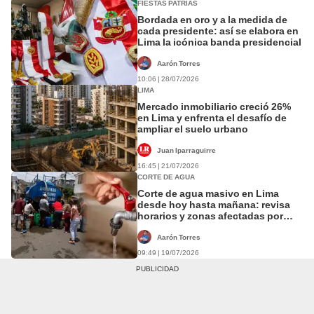
FIESTAS PATRIAS
Bordada en oro y a la medida de
cada presidente: así se elabora en
Lima la icónica banda presidencial
Aarón Torres
10:06 | 28/07/2026
LIMA
Mercado inmobiliario creció 26%
en Lima y enfrenta el desafío de
ampliar el suelo urbano
Juan Iparraguirre
16:45 | 21/07/2026
CORTE DE AGUA
Corte de agua masivo en Lima
desde hoy hasta mañana: revisa
horarios y zonas afectadas por
interrupciones de hasta 12 horas
Aarón Torres
09:49 | 19/07/2026