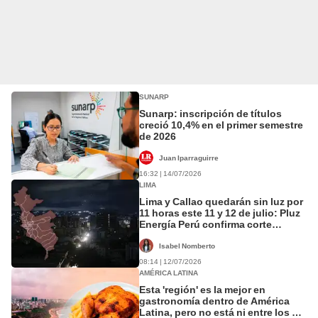
SUNARP
Sunarp: inscripción de títulos
creció 10,4% en el primer semestre
de 2026
Juan Iparraguirre
16:32 | 14/07/2026
LIMA
Lima y Callao quedarán sin luz por
11 horas este 11 y 12 de julio: Pluz
Energía Perú confirma corte
programado del servicio en varios
distritos
Isabel Nomberto
08:14 | 12/07/2026
AMÉRICA LATINA
Esta 'región' es la mejor en
gastronomía dentro de América
Latina, pero no está ni entre los 10