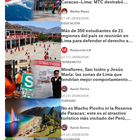
Caracas–Lima: MTC destrabó
proyecto paralizado por más de
dos años
Mailhy Rojas
17:46 | 26/06/2026
EDUCACIÓN
Más de 350 estudiantes de 21
regiones del país se reunirán en
Lima para defender el derecho a
una educación de calidad sin
fronteras
Redacción LR
12:17 | 26/06/2026
TERREMOTO
Miraflores, San Isidro y Jesús
María: las zonas de Lima que
tendrían mejor comportamiento
ante un terremoto, según CISMID
de la UNI
Aarón Torres
16:10 | 25/06/2026
TURISMO
No es Machu Picchu ni la Reserva
de Paracas: este es el atractivo
turístico más visitado del Perú,
está en Lima y recibió casi un
millón de personas
Aarón Torres
10:19 | 24/06/2026
EXTORSIÓN