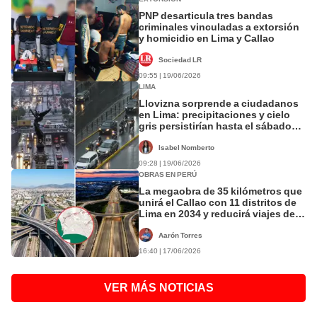
PNP desarticula tres bandas
criminales vinculadas a extorsión
y homicidio en Lima y Callao
Sociedad LR
09:55 | 19/06/2026
LIMA
Llovizna sorprende a ciudadanos
en Lima: precipitaciones y cielo
gris persistirían hasta el sábado
20, según Senamhi
Isabel Nomberto
09:28 | 19/06/2026
OBRAS EN PERÚ
La megaobra de 35 kilómetros que
unirá el Callao con 11 distritos de
Lima en 2034 y reducirá viajes de
más de una hora a solo 5 minutos:
así avanza el proyecto
Aarón Torres
16:40 | 17/06/2026
VER MÁS NOTICIAS