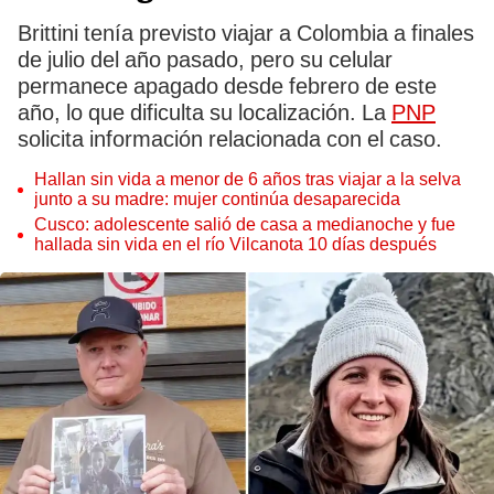
Brittini tenía previsto viajar a Colombia a finales
de julio del año pasado, pero su celular
permanece apagado desde febrero de este
año, lo que dificulta su localización. La
PNP
solicita información relacionada con el caso.
Hallan sin vida a menor de 6 años tras viajar a la selva
junto a su madre: mujer continúa desaparecida
Cusco: adolescente salió de casa a medianoche y fue
hallada sin vida en el río Vilcanota 10 días después