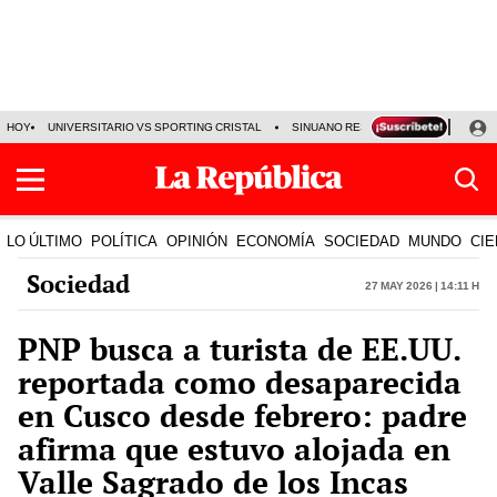
HOY
UNIVERSITARIO VS SPORTING CRISTAL
SINUANO RESULTADOS HOY
CA
LO ÚLTIMO
POLÍTICA
OPINIÓN
ECONOMÍA
SOCIEDAD
MUNDO
CIE
Sociedad
27 May 2026 | 14:11 h
PNP busca a turista de EE.UU.
reportada como desaparecida
en Cusco desde febrero: padre
afirma que estuvo alojada en
Valle Sagrado de los Incas