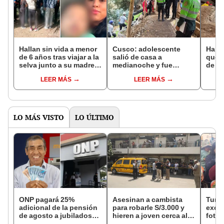
Hallan sin vida a menor
Cusco: adolescente
Halla
de 6 años tras viajar a la
salió de casa a
que 
selva junto a su madre:
medianoche y fue
de Ch
mujer continúa
hallada sin vida en el río
cele
LEER MÁS
LEER MÁS
desaparecida
Vilcanota 10 días
de su
después
LO MÁS VISTO
LO ÚLTIMO
ONP pagará 25%
Asesinan a cambista
Turis
adicional de la pensión
para robarle S/3.000 y
exces
de agosto a jubilados
hieren a joven cerca al
fotog
que cumplan este
Barrio Chino en Lima
alpa