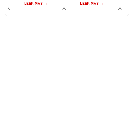
LEER MÁS
LEER MÁS
requisito: ¿cómo saber
Cercado
Seren
si soy beneficiario?
dine