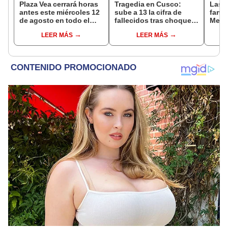
Plaza Vea cerrará horas
Tragedia en Cusco:
Las 
antes este miércoles 12
sube a 13 la cifra de
fant
de agosto en todo el
fallecidos tras choque
Metr
Perú: tiendas atenderán
entre miniván y tráiler en
ampli
LEER MÁS
LEER MÁS
hasta las 7 p.m.
Espinar
incon
buse
esta