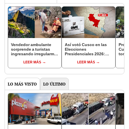
Vendedor ambulante
Así votó Cusco en las
Prote
sorprende a turistas
Elecciones
Cusc
ingresando irregularme
Presidenciales 2026:
toma
a ciudadela inca en
resultados oficiales
unive
LEER MÁS
LEER MÁS
Machu Picchu
ONPE al 100%
infra
LO MÁS VISTO
LO ÚLTIMO