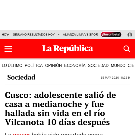
HOY
SINUANO RESULTADOS HOY
ALIANZA LIMA VS SPORT BOYS
JORGE MES
LO ÚLTIMO
POLÍTICA
OPINIÓN
ECONOMÍA
SOCIEDAD
MUNDO
CIE
Sociedad
15 May 2026 | 8:26 h
Cusco: adolescente salió de
casa a medianoche y fue
hallada sin vida en el río
Vilcanota 10 días después