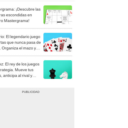
rgrama: ¡Descubre las
ras escondidas en
ro Mastergrama!
rio: El legendario juego
rtas que nunca pasa de
 Organiza el mazo y
stra tu habilidad.
z: El rey de los juegos
trategia. Mueve tus
, anticipa al rival y
gue el jaque mate.