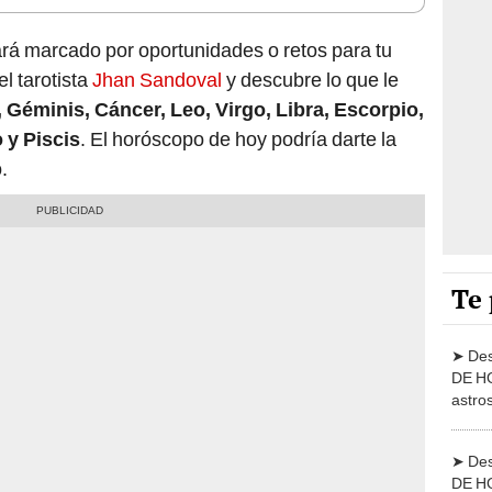
rá marcado por oportunidades o retos para tu
l tarotista
Jhan Sandoval
y descubre lo que le
, Géminis, Cáncer, Leo, Virgo, Libra, Escorpio,
 y Piscis
. El horóscopo de hoy podría darte la
.
Te 
➤ De
DE HO
astro
mayo,
➤ De
DE HO