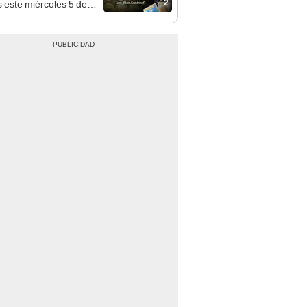
2
s este miércoles 5 de
o, según Jhan Sandoval