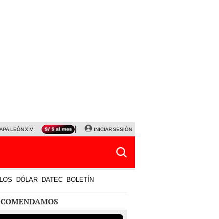
APA LEÓN XIV
NALDY SALDAÑA
INICIAR SESIÓN
LA BELLA LUZ
MAGALY MEDINA
HORÓS
LOS
DÓLAR
DATEC
BOLETÍN
ECOMENDAMOS