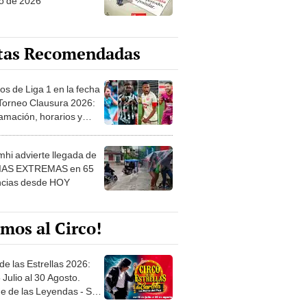
o de 2026
tas Recomendadas
os de Liga 1 en la fecha
 Torneo Clausura 2026:
amación, horarios y
 ver
hi advierte llegada de
IAS EXTREMAS en 65
ncias desde HOY
mos al Circo!
de las Estrellas 2026:
 Julio al 30 Agosto.
e de las Leyendas - San
l