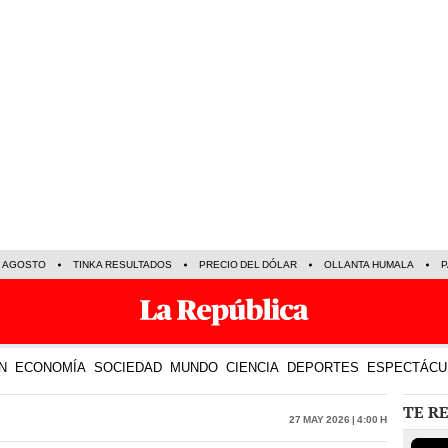
E AGOSTO
TINKA RESULTADOS
PRECIO DEL DÓLAR
OLLANTA HUMALA
P
N
ECONOMÍA
SOCIEDAD
MUNDO
CIENCIA
DEPORTES
ESPECTÁCU
TE R
27 May 2026 | 4:00 h