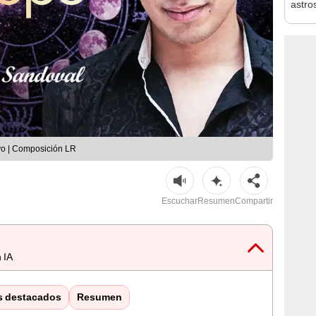
astro
agost
o | Composición LR
Escuchar
Resumen
Compartir
 IA
s destacados
Resumen