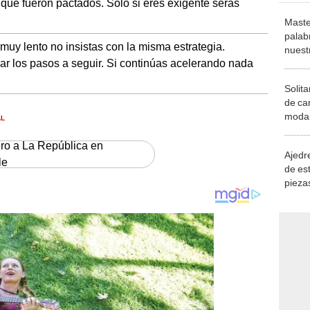
 que fueron pactados. Solo si eres exigente serás
Maste
palab
 muy lento no insistas con la misma estrategia.
nuest
ar los pasos a seguir. Si continúas acelerando nada
Solita
de ca
moda.
AL
demue
ero a La República en
Ajedre
le
de es
piezas
consi