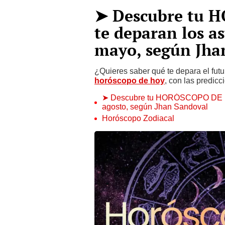
➤ Descubre tu 
te deparan los as
mayo, según Jha
¿Quieres saber qué te depara el futur
horóscopo de hoy
, con las predic
➤ Descubre tu HORÓSCOPO DE HOY
agosto, según Jhan Sandoval
Horóscopo Zodiacal