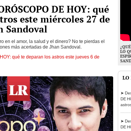
HORÓSCOPO DE HOY: qué
tros este miércoles 27 de
n Sandoval
o en el amor, la salud y el dinero? No te pierdas el
¿QUÉ
ciones más acertadas de Jhan Sandoval.
LO Q
ESPI
: qué te deparan los astros este jueves 6 de
SAN
LO
➤ De
DE HO
astro
agost
➤ De
DE HO