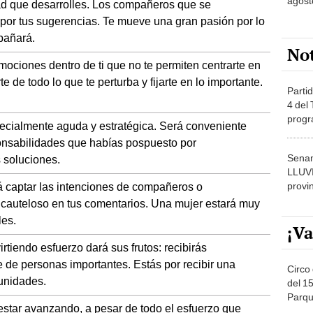
agost
dad que desarrolles. Los compañeros que se
 por tus sugerencias. Te mueve una gran pasión por lo
mpañará.
No
ociones dentro de ti que no te permiten centrarte en
e de todo lo que te perturba y fijarte en lo importante.
Partid
4 del
progr
ecialmente aguda y estratégica. Será conveniente
dónde
onsabilidades que habías pospuesto por
Senam
 soluciones.
LLUV
provi
á captar las intenciones de compañeros o
é cauteloso en tus comentarios. Una mujer estará muy
les.
¡Va
rtiendo esfuerzo dará sus frutos: recibirás
 de personas importantes. Estás por recibir una
Circo 
tunidades.
del 15
Parqu
estar avanzando, a pesar de todo el esfuerzo que
Migue