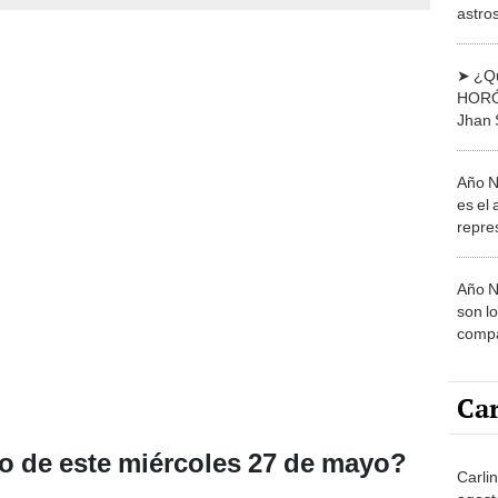
astro
según
➤ ¿Qu
HORÓ
Jhan 
lo que
este 
Año N
es el 
repre
empie
milena
Año N
son l
compa
Fuego
este 
Car
o de este miércoles 27 de mayo?
Carli