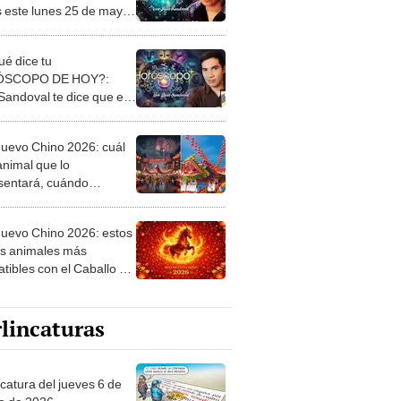
s este lunes 25 de mayo,
 Jhan Sandoval
é dice tu
SCOPO DE HOY?:
Sandoval te dice que es
 te deparan los astros
domingo 24
uevo Chino 2026: cuál
animal que lo
sentará, cuándo
za y qué significa esta
ria tradición
uevo Chino 2026: estos
os animales más
tibles con el Caballo de
 y esto les deparará
año
lincaturas
ncatura del jueves 6 de