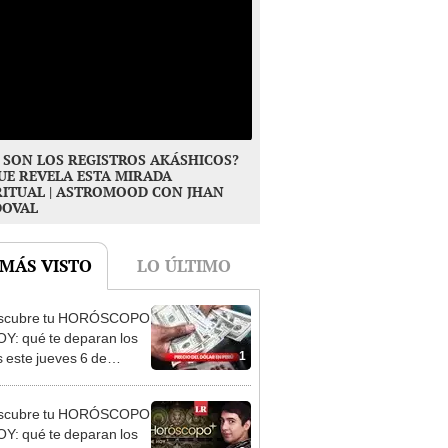
 SON LOS REGISTROS AKÁSHICOS?
UE REVELA ESTA MIRADA
RITUAL | ASTROMOOD CON JHAN
DOVAL
 MÁS VISTO
LO ÚLTIMO
scubre tu HORÓSCOPO
Y: qué te deparan los
1
s este jueves 6 de
o, según Jhan Sandoval
scubre tu HORÓSCOPO
Y: qué te deparan los