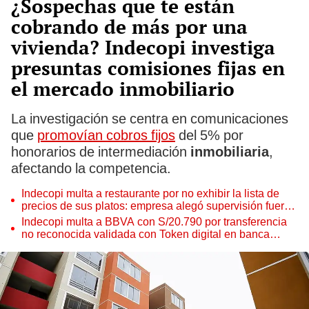
¿Sospechas que te están
cobrando de más por una
vivienda? Indecopi investiga
presuntas comisiones fijas en
el mercado inmobiliario
La investigación se centra en comunicaciones
que
promovían cobros fijos
del 5% por
honorarios de intermediación
inmobiliaria
,
afectando la competencia.
Indecopi multa a restaurante por no exhibir la lista de
precios de sus platos: empresa alegó supervisión fuera
del horario de atención
Indecopi multa a BBVA con S/20.790 por transferencia
no reconocida validada con Token digital en banca
móvil de clienta