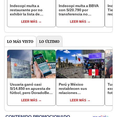
Indecopi multa a
Indecopi multa a BBVA
Inde
restaurante por no
con S/20.790 por
Tien
exhibir la lista de
transferencia no
rech
precios de sus platos:
reconocida validada
a adu
LEER MÁS
LEER MÁS
empresa alegó
con Token digital en
brind
supervisión fuera del
banca móvil de clienta
prefe
horario de atención
LO MÁS VISTO
LO ÚLTIMO
Usuaria ganó casi
Perú y México
Turis
S/14.850 en apuesta de
restablecen sus
exces
fútbol, pero DoradoBet
relaciones
fotog
se negó a pagar:
diplomáticas: ¿se
alpa
LEER MÁS
LEER MÁS
Indecopi multó a la
anulan los visados?
Seren
empresa con más de S/
dine
19.000