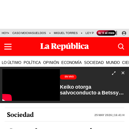
HOY
CASO MOCHASUELDOS
MIGUEL TORRES
LEY PULPÍN
PRECIO DEL
LO ÚLTIMO
POLÍTICA
OPINIÓN
ECONOMÍA
SOCIEDAD
MUNDO
CIE
EN VIVO
Keiko otorga
salvoconducto a Betssy
Chávez y renuevan
Petroperú | Sin Guion con
Rosa María Palacios
Sociedad
25 May 2026 | 16:41 h