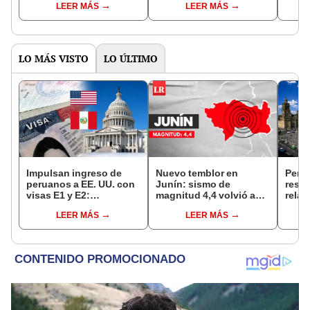
LEER MÁS
LEER MÁS
por solo S/1.50 y los
espera
horarios de atención
LO MÁS VISTO
LO ÚLTIMO
Impulsan ingreso de
Nuevo temblor en
Perú
peruanos a EE. UU. con
Junín: sismo de
resta
visas E1 y E2:
magnitud 4,4 volvió a
relac
emprendedores y
remecer Chupaca,
diplo
LEER MÁS
LEER MÁS
pymes serían los más
según IGP
anul
beneficiados