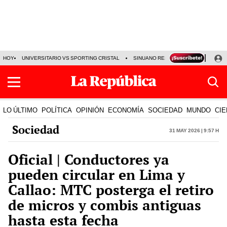
HOY
UNIVERSITARIO VS SPORTING CRISTAL
SINUANO RESULTADOS HOY
CA
LO ÚLTIMO
POLÍTICA
OPINIÓN
ECONOMÍA
SOCIEDAD
MUNDO
CIE
Sociedad
31 May 2026 | 9:57 h
Oficial | Conductores ya
pueden circular en Lima y
Callao: MTC posterga el retiro
de micros y combis antiguas
hasta esta fecha