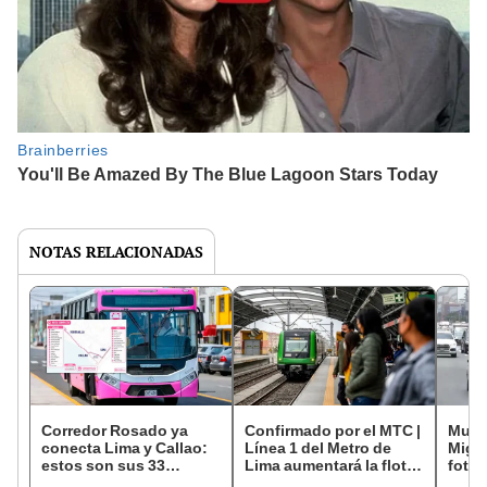
NOTAS RELACIONADAS
Corredor Rosado ya
Confirmado por el MTC |
Muni
conecta Lima y Callao:
Línea 1 del Metro de
Migue
estos son sus 33
Lima aumentará la flota
fotop
paraderos disponibles
y reducirá tiempos de
en se