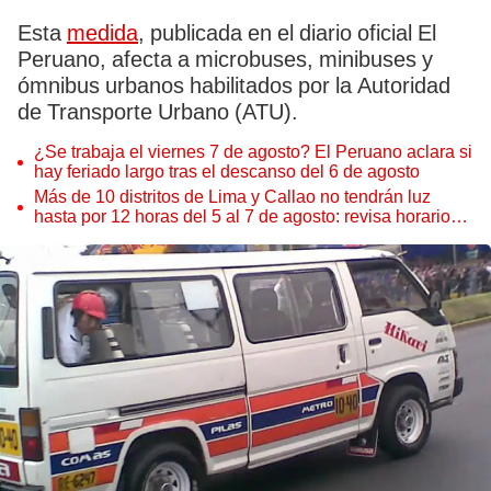
Esta
medida
, publicada en el diario oficial El
Peruano, afecta a microbuses, minibuses y
ómnibus urbanos habilitados por la Autoridad
de Transporte Urbano (ATU).
¿Se trabaja el viernes 7 de agosto? El Peruano aclara si
hay feriado largo tras el descanso del 6 de agosto
Más de 10 distritos de Lima y Callao no tendrán luz
hasta por 12 horas del 5 al 7 de agosto: revisa horarios y
zonas afectadas