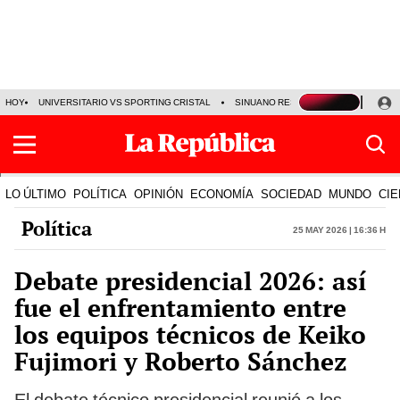
HOY
UNIVERSITARIO VS SPORTING CRISTAL
SINUANO RESULTADOS HOY
CA
LO ÚLTIMO
POLÍTICA
OPINIÓN
ECONOMÍA
SOCIEDAD
MUNDO
CIE
Política
25 May 2026 | 16:36 h
Debate presidencial 2026: así
fue el enfrentamiento entre
los equipos técnicos de Keiko
Fujimori y Roberto Sánchez