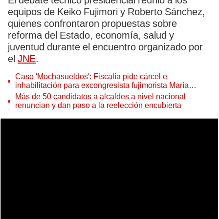
El debate técnico presidencial reunió a los
equipos de Keiko Fujimori y Roberto Sánchez,
quienes confrontaron propuestas sobre
reforma del Estado, economía, salud y
juventud durante el encuentro organizado por
el
JNE
.
Caso 'Mochasueldos': Fiscalía pide cárcel e
inhabilitación para excongresista fujimorista María
Cordero Jon Tay
Más de 50 candidatos a alcaldes a nivel nacional
renuncian y dan paso a la reelección encubierta