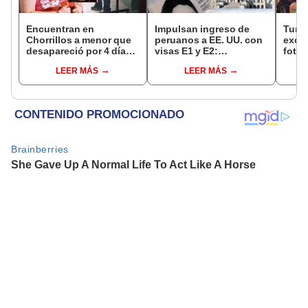
Encuentran en
Impulsan ingreso de
Turis
Chorrillos a menor que
peruanos a EE. UU. con
exces
desapareció por 4 días
visas E1 y E2:
fotog
tras ser captada por
emprendedores y
alpa
LEER MÁS
LEER MÁS
sujeto que conoció en
pymes serían los más
seren
Roblox: PNP busca al
beneficiados
dine
implicado