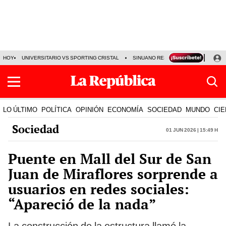
HOY
UNIVERSITARIO VS SPORTING CRISTAL
SINUANO RESULTADOS HOY
CA
LO ÚLTIMO
POLÍTICA
OPINIÓN
ECONOMÍA
SOCIEDAD
MUNDO
CIE
Sociedad
01 Jun 2026 | 15:49 h
Puente en Mall del Sur de San
Juan de Miraflores sorprende a
usuarios en redes sociales:
“Apareció de la nada”