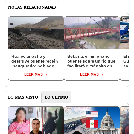
NOTAS RELACIONADAS
Huaico arrastra y
Betania, el millonario
El mi
destruye puente recién
puente sobre un río que
Gunth
inaugurado: poblados
facilitará el tránsito en la
sobr
en Moquegua quedaron
Amazonía: se construirá
unir 
LEER MÁS
LEER MÁS
incomunicados
en un año
clave
75 dí
total
LO MÁS VISTO
LO ÚLTIMO