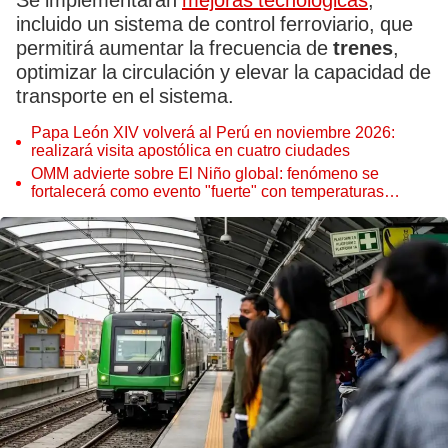
Se implementarán
mejoras tecnológicas
,
incluido un sistema de control ferroviario, que
permitirá aumentar la frecuencia de
trenes
,
optimizar la circulación y elevar la capacidad de
transporte en el sistema.
Papa León XIV volverá al Perú en noviembre 2026:
realizará visita apostólica en cuatro ciudades
OMM advierte sobre El Niño global: fenómeno se
fortalecerá como evento "fuerte" con temperaturas
récord este 2026