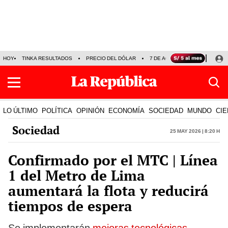
HOY
TINKA RESULTADOS
PRECIO DEL DÓLAR
7 DE AGOSTO
OLLANTA H
LO ÚLTIMO
POLÍTICA
OPINIÓN
ECONOMÍA
SOCIEDAD
MUNDO
CIE
Sociedad
25 May 2026 | 8:20 h
Confirmado por el MTC | Línea
1 del Metro de Lima
aumentará la flota y reducirá
tiempos de espera