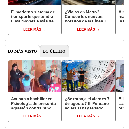
El moderno sistema de
¿Viajas en Metro?
A poc
transporte que tendrá
Conoce los nuevos
march
Lima moverá a más de 7
horarios de la Línea 1
la nu
millones de personas y
que rigen todo mayo,
Grau 
LEER MÁS
LEER MÁS
reducirá hasta dos
según la ATU
Metro
horas los tiempos de
Línea
viaje
LO MÁS VISTO
LO ÚLTIMO
Acusan a bachiller en
¿Se trabaja el viernes 7
El Ni
Psicología de presunta
de agosto? El Peruano
Lamb
agresión contra niño
aclara si hay feriado
tempe
con autismo en Surco:
largo tras el descanso
36 °C
LEER MÁS
LEER MÁS
cámaras captan el
del 6 de agosto
prod
hecho
palta