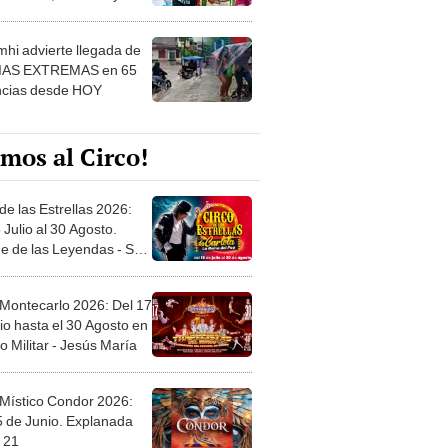
 ver
hi advierte llegada de
IAS EXTREMAS en 65
ncias desde HOY
mos al Circo!
de las Estrellas 2026:
 Julio al 30 Agosto.
e de las Leyendas - San
l
 Montecarlo 2026: Del 17
io hasta el 30 Agosto en
o Militar - Jesús María
 Místico Condor 2026:
5 de Junio. Explanada
 21