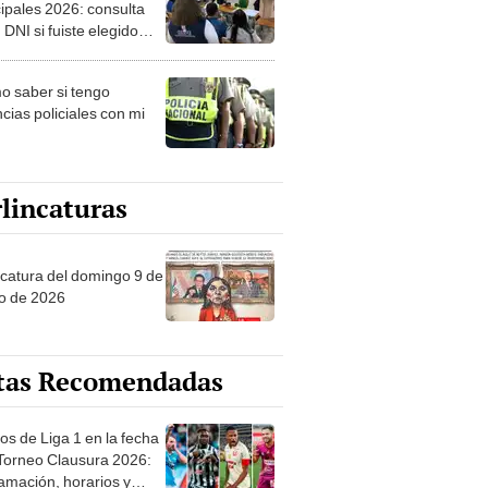
ipales 2026: consulta
 DNI si fuiste elegido
ro de mesa para este 4
ubre en el link oficial de
 saber si tengo
NPE
cias policiales con mi
lincaturas
ncatura del domingo 9 de
o de 2026
tas Recomendadas
os de Liga 1 en la fecha
 Torneo Clausura 2026:
amación, horarios y