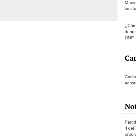
Munic
con tu
miemb
de oct
¿Cómo
la O
denun
DNI?
Car
Carli
agost
No
Partid
4 del
progr