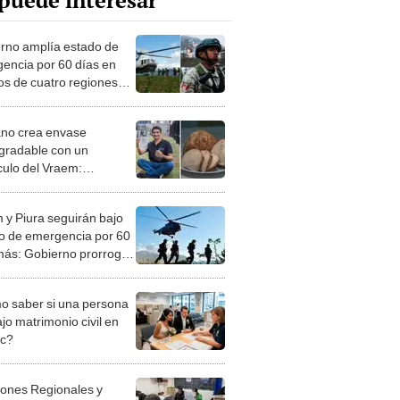
puede interesar
rno amplía estado de
encia por 60 días en
tos de cuatro regiones
erú afectadas por
cia y crimen
no crea envase
gradable con un
culo del Vraem:
rva alimentos hasta por
as y se degrada en 4
 y Piura seguirán bajo
o de emergencia por 60
más: Gobierno prorroga
da
 saber si una persona
jo matrimonio civil en
ec?
iones Regionales y