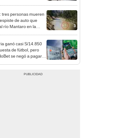
 serían los más
iciados
: tres personas mueren
despiste de auto que
3
al río Mantaro en la
tera Central
ia ganó casi S/14.850
uesta de fútbol, pero
4
oBet se negó a pagar:
opi multó a la empresa
ás de S/ 19.000