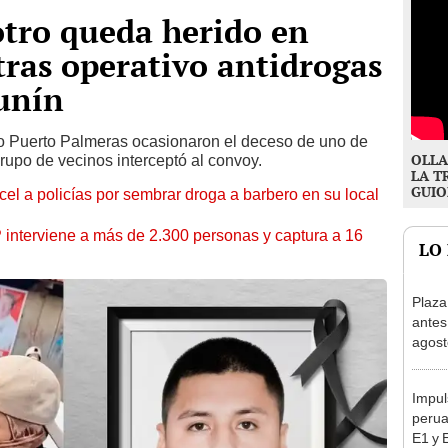
otro queda herido en
ras operativo antidrogas
unín
do Puerto Palmeras ocasionaron el deceso de uno de
OLLA
rupo de vecinos interceptó al convoy.
LA T
GUIO
l a policías por sembrar droga a barbero en su local
nterviene a más de 2.300 personas y captura a 16
LO
Plaza
antes
agost
tiend
p.m.
Impul
perua
E1 y 