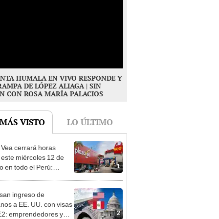
NTA HUMALA EN VIVO RESPONDE Y
RAMPA DE LÓPEZ ALIAGA | SIN
N CON ROSA MARÍA PALACIOS
 MÁS VISTO
LO ÚLTIMO
 Vea cerrará horas
 este miércoles 12 de
1
o en todo el Perú:
as atenderán hasta las 7
san ingreso de
nos a EE. UU. con visas
2
E2: emprendedores y