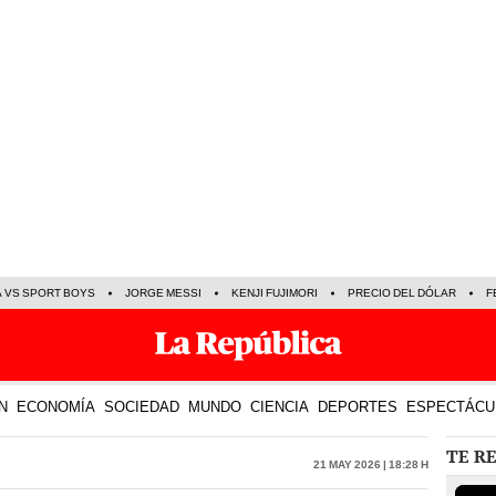
A VS SPORT BOYS
JORGE MESSI
KENJI FUJIMORI
PRECIO DEL DÓLAR
F
N
ECONOMÍA
SOCIEDAD
MUNDO
CIENCIA
DEPORTES
ESPECTÁCU
TE R
21 May 2026 | 18:28 h