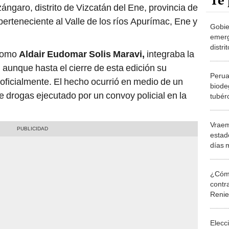
Te 
garo, distrito de Vizcatán del Ene, provincia de
perteneciente al Valle de los ríos Apurímac, Ene y
Gobie
emerg
distri
 como
Aldair Eudomar Solis Maravi,
integraba la
del P
, aunque hasta el cierre de esta edición su
violen
Perua
 oficialmente. El hecho ocurrió en medio de un
biode
o de drogas ejecutado por un convoy policial en la
tubér
conse
28 dí
Vraem
días
estad
días 
medi
¿Cómo
contra
Reni
Elecc