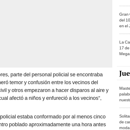
Gran 
del 10
en el
La Ca
17 de 
Mega 
Ju
es, parte del personal policial se encontraba
eneró temor y confusión entre los vecinos del
Maste
ivil y otros empezaron a hacer disparos al aire y
palab
al afectó a niños y enfureció a los vecinos”,
nuest
 policial estaba conformado por al menos cinco
Solita
de ca
entro poblado aproximadamente una hora antes
moda.