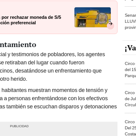
dónde
Senam
s por rechazar moneda de S/5
LLUV
ción preferencial
provi
rentamiento
¡Va
ial y testimonios de pobladores, los agentes
se retiraban del lugar cuando fueron
Circo 
del 15
ecinos, desatándose un enfrentamiento que
Parqu
 otro herido.
Migue
os habitantes muestran momentos de tensión y
Circo
a a personas enfrentándose con los efectivos
de Jul
Círcul
tras también se escuchan disparos y detonaciones
Circo
Del 2
Costa