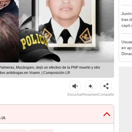
pymes
benef
Junín
tras 
cayó 
Carre
Usuar
en ap
Dorad
Indec
con m
almeras, Mazángaro, dejó un efectivo de la PNP muerto y otro
ativo antidrogas en Vraem. | Composición LR
Escuchar
Resumen
Compartir
 IA