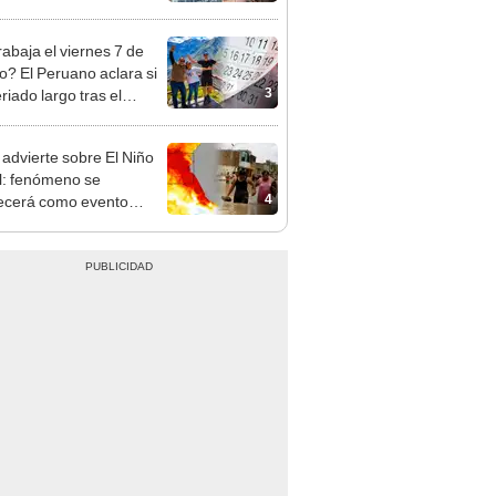
opi multó a la empresa
ás de S/ 19.000
rabaja el viernes 7 de
o? El Peruano aclara si
3
riado largo tras el
nso del 6 de agosto
dvierte sobre El Niño
l: fenómeno se
4
lecerá como evento
te" con temperaturas
d este 2026