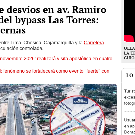
 desvíos en av. Ramiro
del bypass Las Torres:
ternas
entre Lima, Chosica, Cajamarquilla y la
Carretera
OLLA
rculación controlada.
LA T
GUIO
oviembre 2026: realizará visita apostólica en cuatro
: fenómeno se fortalecerá como evento "fuerte" con
LO
Turis
exces
fotog
en Cu
recup
Usuar
en ap
Dorad