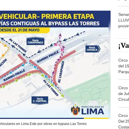
dónde
Senam
LLUV
provi
¡Va
Circo 
del 15
Parqu
Migue
Circo
de Jul
Círcul
Circo
Del 2
hiculares en Lima Este por obras en bypass Las Torres
Costa