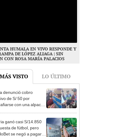
NTA HUMALA EN VIVO RESPONDE Y
RAMPA DE LÓPEZ ALIAGA | SIN
N CON ROSA MARÍA PALACIOS
 MÁS VISTO
LO ÚLTIMO
ta denunció cobro
ivo de S/ 50 por
1
rafiarse con una alpaca
sco y Serenazgo
eró el dinero
ia ganó casi S/14.850
uesta de fútbol, pero
2
oBet se negó a pagar: