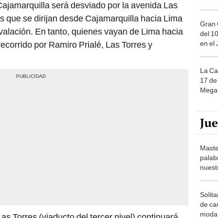
Cajamarquilla será desviado por la avenida Las
os que se dirijan desde Cajamarquilla hacia Lima
Gran 
valación. En tanto, quienes vayan de Lima hacia
del 10
en el
ecorrido por Ramiro Prialé, Las Torres y
La Ca
17 de 
Mega 
Ju
Maste
palab
nuest
Solita
de ca
moda.
 Torres (viaducto del tercer nivel) continuará