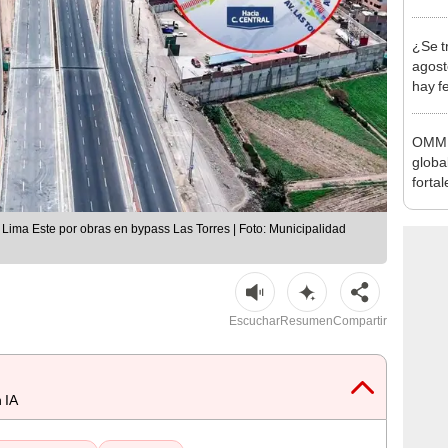
Indec
con m
¿Se t
agost
hay fe
desca
OMM a
globa
forta
"fuer
récor
Lima Este por obras en bypass Las Torres | Foto: Municipalidad
Escuchar
Resumen
Compartir
 IA