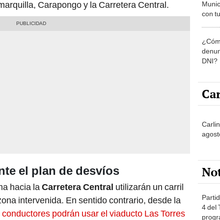
arquilla, Carapongo y la Carretera Central.
Munic
con tu
miemb
de oct
¿Cómo
la O
denun
DNI?
Car
Carlin
agost
No
nte el plan de desvíos
ma hacia la
Carretera Central
utilizarán un carril
Partid
a zona intervenida. En sentido contrario, desde la
4 del
s
conductores podrán usar el viaducto Las Torres
progr