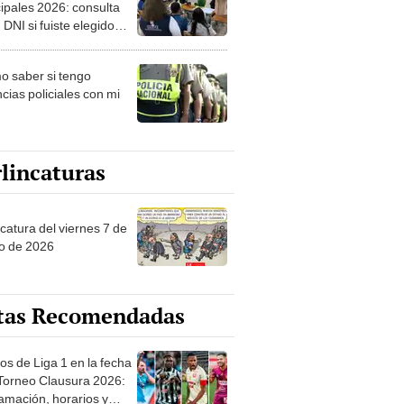
ipales 2026: consulta
 DNI si fuiste elegido
ro de mesa para este 4
ubre en el link oficial de
 saber si tengo
NPE
cias policiales con mi
lincaturas
catura del viernes 7 de
o de 2026
tas Recomendadas
os de Liga 1 en la fecha
 Torneo Clausura 2026:
amación, horarios y