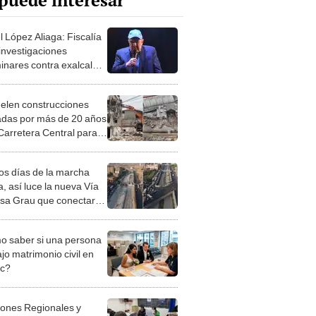
puede interesar
l López Aliaga: Fiscalía
 investigaciones
minares contra exalcalde
ndeudamiento de la
ipalidad de Lima
len construcciones
das por más de 20 años
 Carretera Central para
ar avenida Nicolás
n
os días de la marcha
, así luce la nueva Vía
sa Grau que conectará
tropolitano con la Línea
 saber si una persona
jo matrimonio civil en
ec?
iones Regionales y