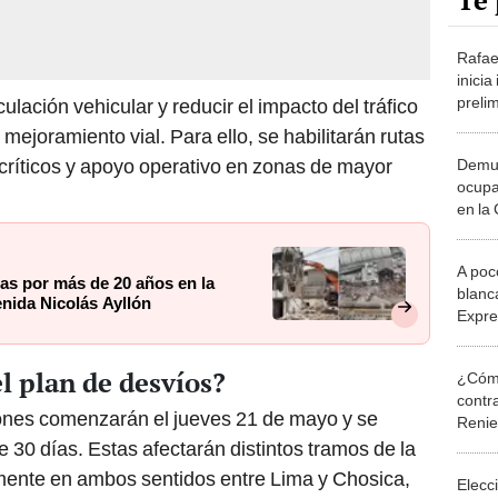
Te 
Rafae
inicia
preli
lación vehicular y reducir el impacto del tráfico
por e
mejoramiento vial. Para ello, se habilitarán rutas
Munic
 críticos y apoyo operativo en zonas de mayor
Demue
ocupa
en la
ampli
Aylló
A poc
s por más de 20 años en la
blanca
enida Nicolás Ayllón
Expre
el Me
1
l plan de desvíos?
¿Cómo
contra
ones comenzarán el jueves 21 de mayo y se
Reni
30 días. Estas afectarán distintos tramos de la
lmente en ambos sentidos entre Lima y Chosica,
Elecc