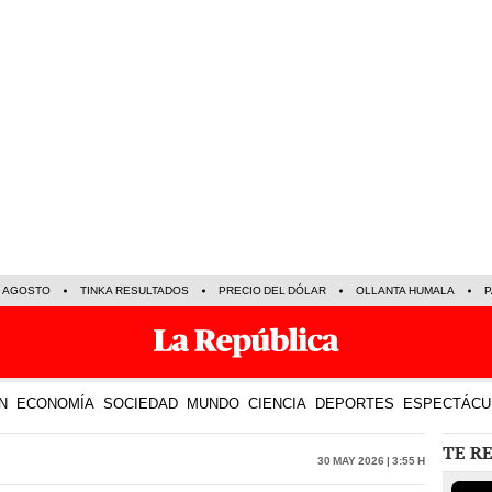
E AGOSTO
TINKA RESULTADOS
PRECIO DEL DÓLAR
OLLANTA HUMALA
P
N
ECONOMÍA
SOCIEDAD
MUNDO
CIENCIA
DEPORTES
ESPECTÁCU
TE R
30 May 2026 | 3:55 h