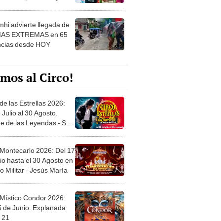
 ver
hi advierte llegada de
IAS EXTREMAS en 65
ncias desde HOY
mos al Circo!
de las Estrellas 2026:
 Julio al 30 Agosto.
e de las Leyendas - San
l
 Montecarlo 2026: Del 17
io hasta el 30 Agosto en
o Militar - Jesús María
 Místico Condor 2026:
5 de Junio. Explanada
 21