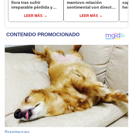
llora tras sufrir
mantuvo relación
capta
irreparable pérdida y
sentimental con director
herm
comparte desgarrador
de La Bella Luz tras
Ramí
LEER MÁS
LEER MÁS
mensaje: "Descansa en
denunciarlo por
Kanas
paz, mi bebé"
tocamientos: “Me
tien
parece muy bajo”