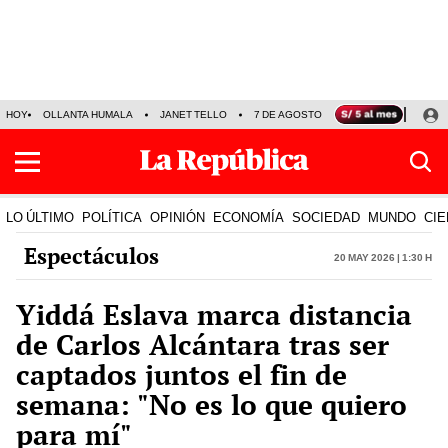
HOY
OLLANTA HUMALA
JANET TELLO
7 DE AGOSTO
TINKA RESULTADOS
LO ÚLTIMO
POLÍTICA
OPINIÓN
ECONOMÍA
SOCIEDAD
MUNDO
CIE
Espectáculos
20 May 2026 | 1:30 h
Yiddá Eslava marca distancia
de Carlos Alcántara tras ser
captados juntos el fin de
semana: "No es lo que quiero
para mí"