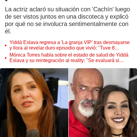
La actriz aclaró su situación con 'Cachín' luego
de ser vistos juntos en una discoteca y explicó
por qué no se involucra sentimentalmente con
él.
Yiddá Eslava regresa a 'La granja VIP' tras desmayarse
y llora al revelar duro episodio que vivió: "Tuve 8
convulsiones"
Mónica Torres habla sobre el estado de salud de Yiddá
Eslava y su reintegración al reality: "Se evaluará si
regresa a 'La granja VIP'"