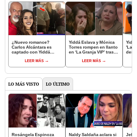
¿Nuevo romance?
Yiddá Eslava y Mónica
Yiddá
Carlos Alcántara es
Torres rompen en llanto
'La g
captado con Yiddá
en ‘La Granja VIP’ tras
desma
Eslava en discoteca tras
enterarse del
revel
LEER MÁS
LEER MÁS
ser relacionado con
fallecimiento de Manolo
que v
jóvenes mujeres
Rojas
conv
LO MÁS VISTO
LO ÚLTIMO
Rosángela Espinoza
Naldy Saldaña aclara si
Jeffe