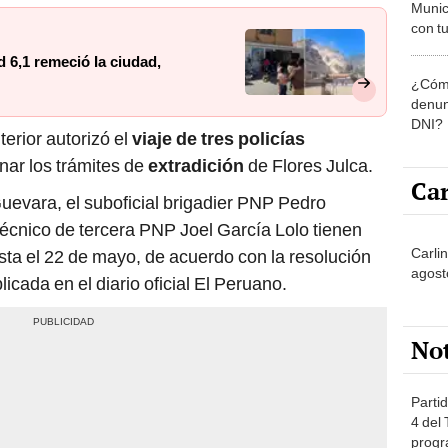
Munic
con tu
miemb
 6,1 remeció Ia ciudad,
de oct
¿Cómo
la O
denun
DNI?
terior autorizó el
viaje de tres policías
nar los trámites de
extradición
de Flores Julca.
Car
uevara, el suboficial brigadier PNP Pedro
técnico de tercera PNP Joel García Lolo tienen
Carli
sta el 22 de mayo, de acuerdo con la resolución
agost
icada en el diario oficial El Peruano.
No
Partid
4 del
progr