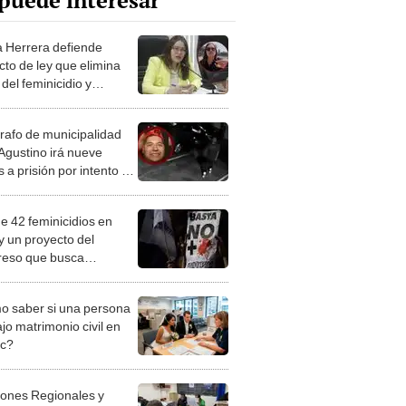
puede interesar
a Herrera defiende
cto de ley que elimina
 del feminicidio y
iza caso de Eyvi Agreda
rafo de municipalidad
 Agustino irá nueve
 a prisión por intento de
cidio
e 42 feminicidios en
y un proyecto del
eso que busca
rlos del Código Penal
 saber si una persona
jo matrimonio civil en
ec?
iones Regionales y