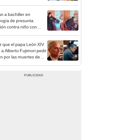
cción de mango y palta
n a bachiller en
logía de presunta
3
ión contra niño con
mo en Surco: cámaras
n el hecho
z que el papa León XIV
 a Alberto Fujimori pedir
4
n por las muertes de
os Altos y La Cantuta