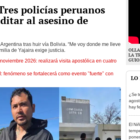
Tres policías peruanos
ditar al asesino de
Argentina tras huir vía Bolivia. “Me voy donde me lleve
OLLA
milia de Yajaira exige justicia.
LA T
GUIO
oviembre 2026: realizará visita apostólica en cuatro
: fenómeno se fortalecerá como evento "fuerte" con
LO
¿Se t
agost
hay fe
desca
El Ni
tempe
ponen