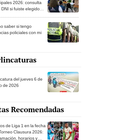
ipales 2026: consulta
 DNI si fuiste elegido
ro de mesa para este 4
ubre en el link oficial de
 saber si tengo
NPE
cias policiales con mi
lincaturas
ncatura del jueves 6 de
o de 2026
tas Recomendadas
os de Liga 1 en la fecha
 Torneo Clausura 2026:
amación, horarios y