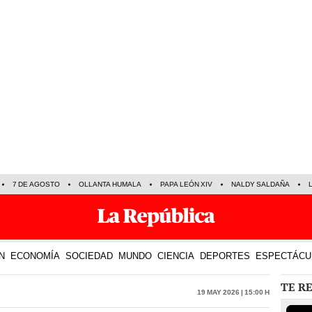
7 DE AGOSTO
OLLANTA HUMALA
PAPA LEÓN XIV
NALDY SALDAÑA
N
ECONOMÍA
SOCIEDAD
MUNDO
CIENCIA
DEPORTES
ESPECTÁCU
TE R
19 May 2026 | 15:00 h