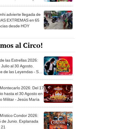
 ver
hi advierte llegada de
IAS EXTREMAS en 65
ncias desde HOY
mos al Circo!
de las Estrellas 2026:
 Julio al 30 Agosto.
e de las Leyendas - San
l
 Montecarlo 2026: Del 17
io hasta el 30 Agosto en
o Militar - Jesús María
 Místico Condor 2026:
5 de Junio. Explanada
 21