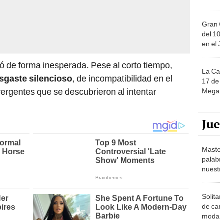
Gran 
del 10
en el
ó de forma inesperada. Pese al corto tiempo,
La Ca
sgaste silencioso
, de incompatibilidad en el
17 de 
ivergentes que se descubrieron al intentar
Mega 
Ju
Maste
palab
nuest
Solita
de ca
moda.