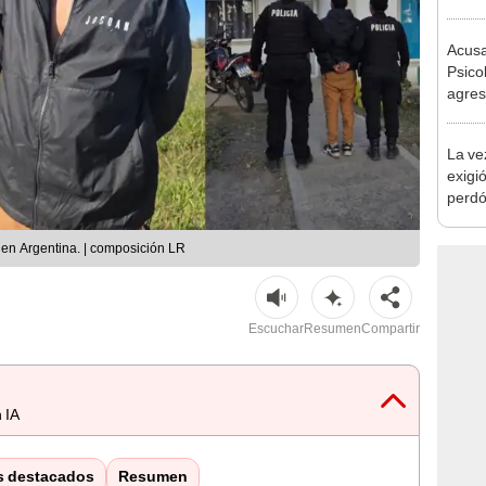
produ
Acusa
Psico
agres
autis
capta
La ve
exigió
perdó
Barri
a en Argentina. | composición LR
Escuchar
Resumen
Compartir
 IA
s destacados
Resumen