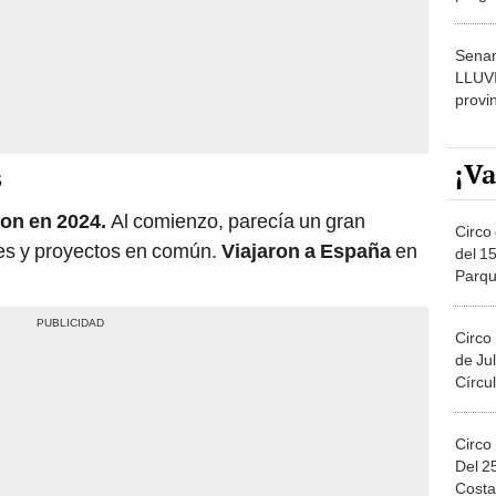
dónde
Senam
LLUV
provi
¡Va
S
on en 2024.
Al comienzo, parecía un gran
Circo 
es y proyectos en común.
Viajaron a España
en
del 15
Parqu
Migue
Circo
de Jul
Círcul
Circo
Del 2
Costa