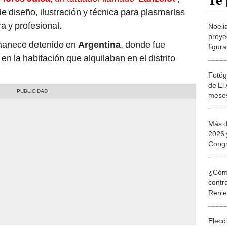
Te 
 diseño, ilustración y técnica para plasmarlas
a y profesional.
Noeli
proye
manece detenido en
Argentina
, donde fue
figura
minim
en la habitación que alquilaban en el distrito
Fotóg
de El
meses
femini
Más d
2026 
Congr
borra
¿Cómo
contra
Reni
Elecc