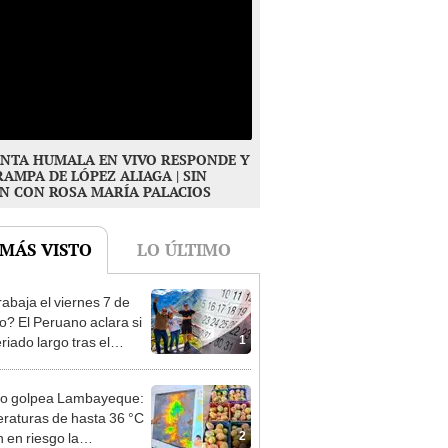
NTA HUMALA EN VIVO RESPONDE Y
RAMPA DE LÓPEZ ALIAGA | SIN
N CON ROSA MARÍA PALACIOS
 MÁS VISTO
LO ÚLTIMO
rabaja el viernes 7 de
o? El Peruano aclara si
1
riado largo tras el
nso del 6 de agosto
ño golpea Lambayeque:
raturas de hasta 36 °C
2
 en riesgo la