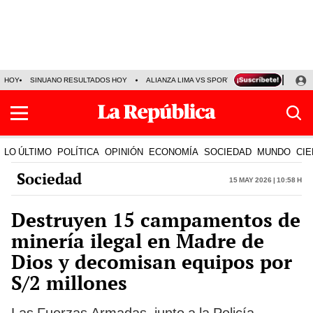
HOY
SINUANO RESULTADOS HOY
ALIANZA LIMA VS SPORT BOYS
JORGE MES
LO ÚLTIMO
POLÍTICA
OPINIÓN
ECONOMÍA
SOCIEDAD
MUNDO
CIE
Sociedad
15 May 2026 | 10:58 h
Destruyen 15 campamentos de
minería ilegal en Madre de
Dios y decomisan equipos por
S/2 millones