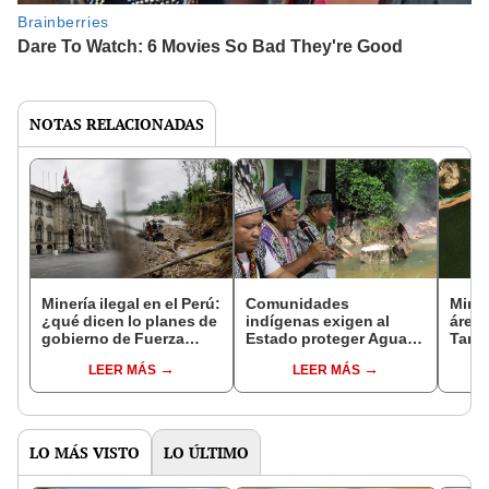
NOTAS RELACIONADAS
Minería ilegal en el Perú:
Comunidades
Miner
¿qué dicen lo planes de
indígenas exigen al
área 
gobierno de Fuerza
Estado proteger Aguas
Tamb
Popular y Juntos por el
Calientes Maquia en
satel
LEER MÁS
LEER MÁS
Perú?
Loreto ante minería
500 
ilegal y narcotráfico
defo
LO MÁS VISTO
LO ÚLTIMO