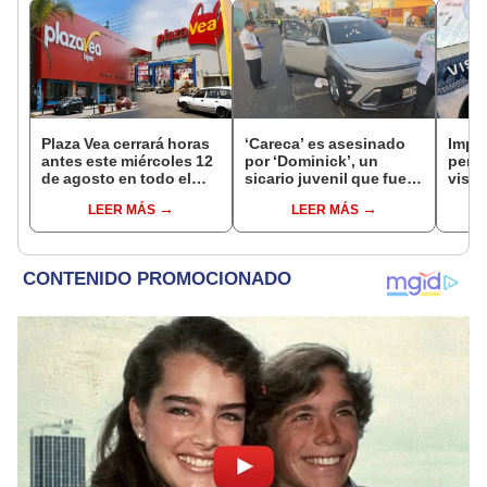
Plaza Vea cerrará horas
‘Careca’ es asesinado
Impu
antes este miércoles 12
por ‘Dominick’, un
perua
de agosto en todo el
sicario juvenil que fue
visas
Perú: tiendas atenderán
capturado tras el crimen
empr
LEER MÁS
LEER MÁS
hasta las 7 p.m.
pyme
bene