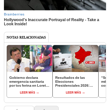
NOTAS RELACIONADAS
Gobierno declara
Resultados de las
“Sola
emergencia sanitaria
Elecciones
médic
por tos ferina en Loreto
Presidenciales 2026:
comu
tras muertes de niños
¿cómo votó Loreto,
urari
LEER MÁS
LEER MÁS
indígenas
según conteo OFICIAL
muert
de la ONPE al 100%?
tos f