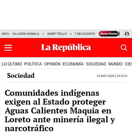
HOY
OLLANTA HUMALA
JANET TELLO
7 DE AGOSTO
TINKA RESULTADOS
LO ÚLTIMO
POLÍTICA
OPINIÓN
ECONOMÍA
SOCIEDAD
MUNDO
CIE
Sociedad
14 May 2026 | 10:23 h
Comunidades indígenas
exigen al Estado proteger
Aguas Calientes Maquia en
Loreto ante minería ilegal y
narcotráfico