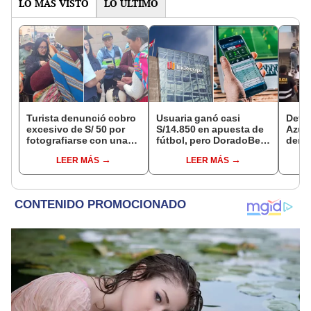
LO MÁS VISTO
LO ÚLTIMO
Turista denunció cobro
Usuaria ganó casi
Detie
excesivo de S/ 50 por
S/14.850 en apuesta de
Azul 
fotografiarse con una
fútbol, pero DoradoBet
denu
alpaca en Cusco y
se negó a pagar:
que l
LEER MÁS
LEER MÁS
Serenazgo recuperó el
Indecopi multó a la
polic
dinero
empresa con más de S/
19.000