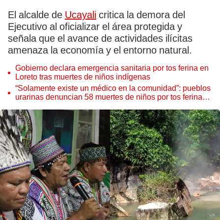
El alcalde de
Ucayali
critica la demora del
Ejecutivo al oficializar el área protegida y
señala que el avance de actividades ilícitas
amenaza la economía y el entorno natural.
Gobierno declara emergencia sanitaria por tos ferina en
Loreto tras muertes de niños indígenas
“Solamente existe un médico en la comunidad”: pueblos
urarinas denuncian 58 muertes de niños por tos ferina
en Loreto