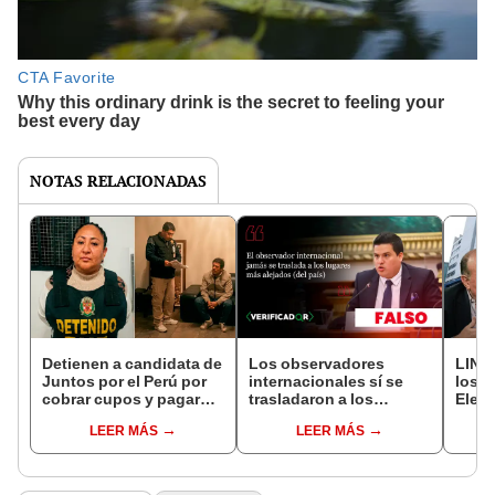
NOTAS RELACIONADAS
Detienen a candidata de
Los observadores
LINK
Juntos por el Perú por
internacionales sí se
los r
cobrar cupos y pagar
trasladaron a los
Elecc
coima a alcalde de
lugares más alejados
Robe
LEER MÁS
LEER MÁS
Renovación Popular
del Perú, contrario a lo
Lópe
que afirmó Diego Bazán