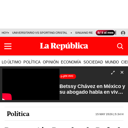
HOY
UNIVERSITARIO VS SPORTING CRISTAL
SINUANO RESULTADOS HOY
CA
LO ÚLTIMO
POLÍTICA
OPINIÓN
ECONOMÍA
SOCIEDAD
MUNDO
CIE
EN VIVO
Betssy Chávez en México y
su abogado habla en vivo |
Que No Se Te Olvide con
Carlos Cornejo
Política
15 May 2026 | 5:34 h