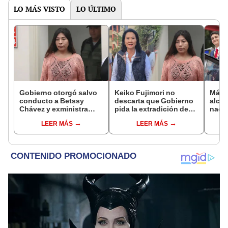
LO MÁS VISTO
LO ÚLTIMO
Gobierno otorgó salvo
Keiko Fujimori no
Más d
conducto a Betssy
descarta que Gobierno
alcal
Chávez y exministra
pida la extradición de
nacio
viajó a México en la
Betssy Chávez: "Está
dan p
LEER MÁS
LEER MÁS
madrugada
dentro de nuestras
encu
facultades"