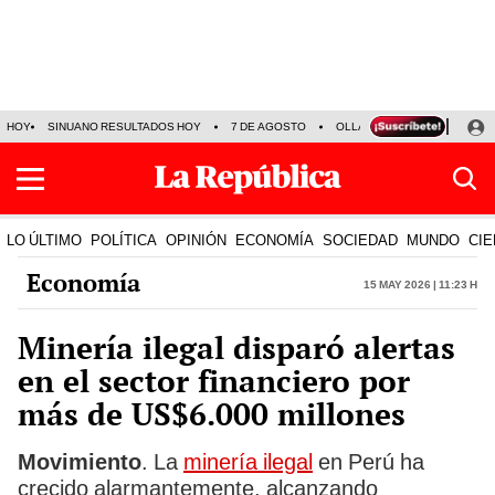
HOY
SINUANO RESULTADOS HOY
7 DE AGOSTO
OLLANTA HUMALA
PAPA
LO ÚLTIMO
POLÍTICA
OPINIÓN
ECONOMÍA
SOCIEDAD
MUNDO
CIE
Economía
15 May 2026 | 11:23 h
Minería ilegal disparó alertas
en el sector financiero por
más de US$6.000 millones
Movimiento
. La
minería ilegal
en Perú ha
crecido alarmantemente, alcanzando