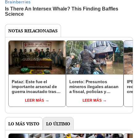
NOTAS RELACIONADAS
Pataz: Este fue el
Loreto: Presuntos
IPE: 
importante arsenal de
mineros ilegales atacan
reduc
guerra incautado tras
a fiscal, policías y
creci
un enfrentamiento
militares en río Nanay
1.7 m
LEER MÁS
LEER MÁS
salid
los ú
LO MÁS VISTO
LO ÚLTIMO