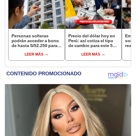
Personas solteras
Precio del dólar hoy en
Emple
podrán acceder a bono
Perú: así cotiza el tipo
sombr
de hasta S/52.250 para
de cambio para este 5
reapa
comprar vivienda tras
de agosto
pedid
LEER MÁS
LEER MÁS
nuevo reglamento
del E