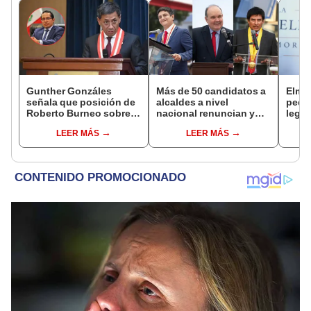
Gunther Gonzáles
Más de 50 candidatos a
Elme
señala que posición de
alcaldes a nivel
pedid
Roberto Burneo sobre
nacional renuncian y
legis
reelección de López
dan paso a la reelección
paral
LEER MÁS
LEER MÁS
Aliaga no representan al
encubierta
buroc
JNE