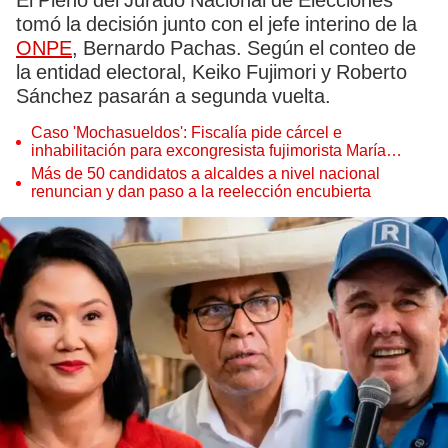
El Pleno del Jurado Nacional de Elecciones
tomó la decisión junto con el jefe interino de la
ONPE
, Bernardo Pachas. Según el conteo de
la entidad electoral, Keiko Fujimori y Roberto
Sánchez pasarán a segunda vuelta.
Caso 'Mochasueldos': Fiscalía pide cárcel e
inhabilitación para excongresista fujimorista María
Cordero Jon Tay
Más de 50 candidatos a alcaldes a nivel nacional
renuncian y dan paso a la reelección encubierta