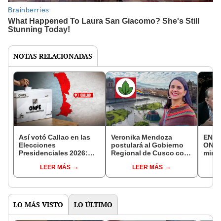
NOTAS RELACIONADAS
Así votó Callao en las
Veronika Mendoza
EN V
Elecciones
postulará al Gobierno
ONPE
Presidenciales 2026:
Regional de Cusco con
minut
resultados oficiales
la alianza Venceremos
conte
LEER MÁS
LEER MÁS
ONPE al 100%
Fujim
Sánc
Aliag
LO MÁS VISTO
LO ÚLTIMO