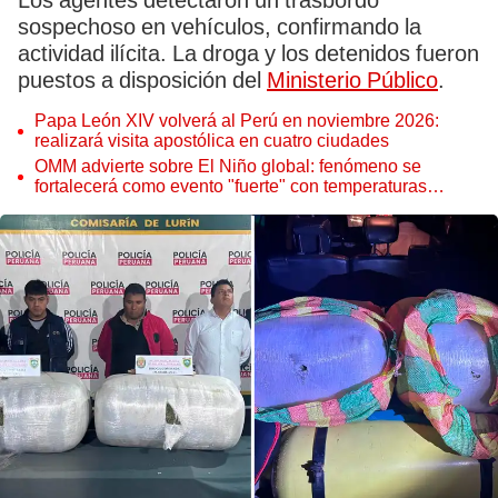
Los agentes detectaron un trasbordo
sospechoso en vehículos, confirmando la
actividad ilícita. La droga y los detenidos fueron
puestos a disposición del
Ministerio Público
.
Papa León XIV volverá al Perú en noviembre 2026:
realizará visita apostólica en cuatro ciudades
OMM advierte sobre El Niño global: fenómeno se
fortalecerá como evento "fuerte" con temperaturas
récord este 2026