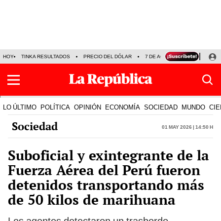
HOY
TINKA RESULTADOS
PRECIO DEL DÓLAR
7 DE AGOSTO
OLLANTA H
LO ÚLTIMO
POLÍTICA
OPINIÓN
ECONOMÍA
SOCIEDAD
MUNDO
CIE
Sociedad
01 May 2026 | 14:50 h
Suboficial y exintegrante de la
Fuerza Aérea del Perú fueron
detenidos transportando más
de 50 kilos de marihuana