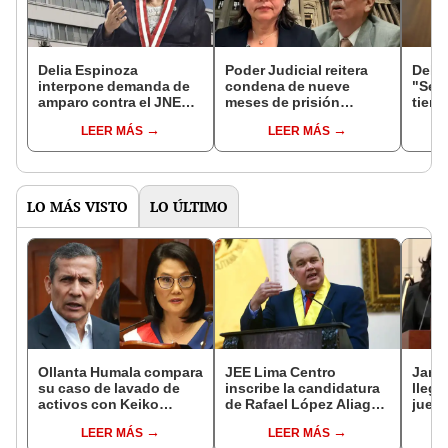
Delia Espinoza
Poder Judicial reitera
Delia
interpone demanda de
condena de nueve
"Seño
amparo contra el JNE
meses de prisión
tien
por no poder votar el 12
suspendida contra
para 
LEER MÁS
LEER MÁS
de abril
Fernando Rospigliosi
permi
derec
LO MÁS VISTO
LO ÚLTIMO
Ollanta Humala compara
JEE Lima Centro
Janet
su caso de lavado de
inscribe la candidatura
llega
activos con Keiko
de Rafael López Aliaga
juez
Fujimori: "Nosotros no
como teniente alcalde
autor
LEER MÁS
LEER MÁS
recibimos, ella sí
de Lima
elimi