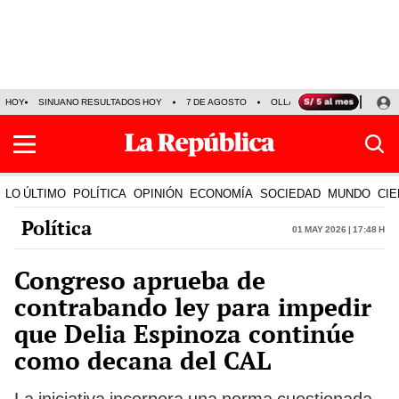
HOY
SINUANO RESULTADOS HOY
7 DE AGOSTO
OLLANTA HUMALA
PAPA
LO ÚLTIMO
POLÍTICA
OPINIÓN
ECONOMÍA
SOCIEDAD
MUNDO
CIE
Política
01 May 2026 | 17:48 h
Congreso aprueba de
contrabando ley para impedir
que Delia Espinoza continúe
como decana del CAL