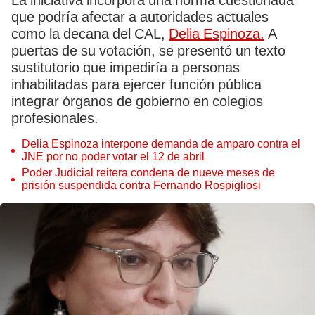
La iniciativa incorpora una norma cuestionada
que podría afectar a autoridades actuales
como la decana del CAL,
Delia Espinoza.
A
puertas de su votación, se presentó un texto
sustitutorio que impediría a personas
inhabilitadas para ejercer función pública
integrar órganos de gobierno en colegios
profesionales.
Delia Espinoza interpone demanda de amparo contra el
JNE por no poder votar el 12 de abril
Poder Judicial reitera condena de nueve meses de
prisión suspendida contra Fernando Rospigliosi