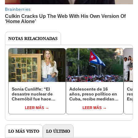
NOTAS RELACIONADAS
Sonia Cunliffe: “El
Adolescente de 16
Cuba
desastre nuclear de
años, preso político en
resp
Chernóbil fue hace
Cuba, recibe medidas
Españ
cuarenta años y el
cautelares de
ante 
LEER MÁS
LEER MÁS
mundo está discutiendo
protección por la CIDH
"recr
ahora sobre una
bloqu
amenaza nuclear”
LO MÁS VISTO
LO ÚLTIMO