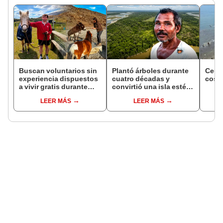
Buscan voluntarios sin
Plantó árboles durante
Ceuta
experiencia dispuestos
cuatro décadas y
costa
a vivir gratis durante
convirtió una isla estéril
una semana: para
en un inmenso bosque:
LEER MÁS
LEER MÁS
cuidar caballos, burros
hoy supera casi seis
y otros animales
veces al Parque de las
rescatados en un
Leyendas.
refugio por 2 horas