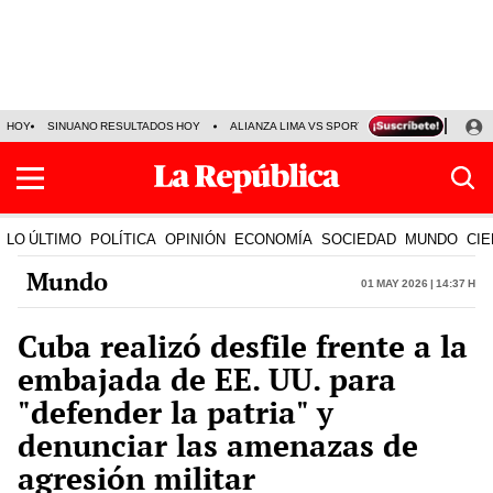
HOY
SINUANO RESULTADOS HOY
ALIANZA LIMA VS SPORT BOYS
JORGE MES
LO ÚLTIMO
POLÍTICA
OPINIÓN
ECONOMÍA
SOCIEDAD
MUNDO
CIE
Mundo
01 May 2026 | 14:37 h
Cuba realizó desfile frente a la
embajada de EE. UU. para
"defender la patria" y
denunciar las amenazas de
agresión militar