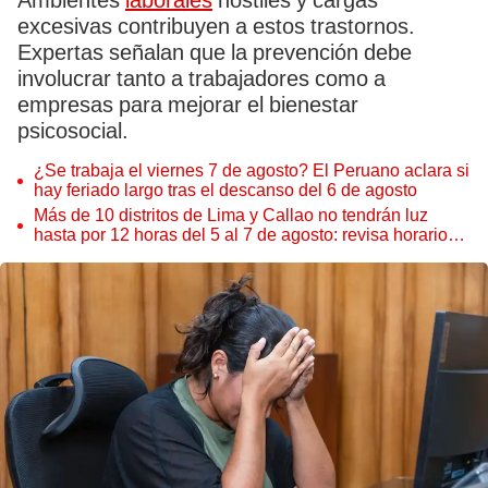
Ambientes
laborales
hostiles y cargas
excesivas contribuyen a estos trastornos.
Expertas señalan que la prevención debe
involucrar tanto a trabajadores como a
empresas para mejorar el bienestar
psicosocial.
¿Se trabaja el viernes 7 de agosto? El Peruano aclara si
hay feriado largo tras el descanso del 6 de agosto
Más de 10 distritos de Lima y Callao no tendrán luz
hasta por 12 horas del 5 al 7 de agosto: revisa horarios y
zonas afectadas