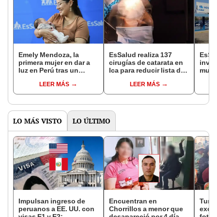
Emely Mendoza, la
EsSalud realiza 137
EsSa
primera mujer en dar a
cirugías de catarata en
inves
luz en Perú tras un
Ica para reducir lista de
muer
trasplante de corazón
espera
recié
LEER MÁS
LEER MÁS
hospi
LO MÁS VISTO
LO ÚLTIMO
Impulsan ingreso de
Encuentran en
Turis
peruanos a EE. UU. con
Chorrillos a menor que
exces
visas E1 y E2:
desapareció por 4 días
fotog