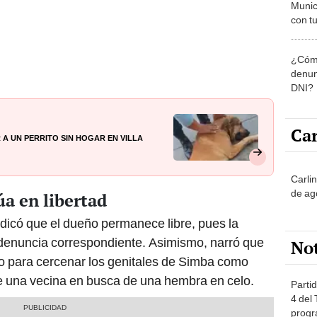
Munic
con tu
miemb
de oct
¿Cómo
la O
denun
DNI?
Car
a un perrito sin hogar en Villa
Carli
de ag
a en libertad
ndicó que el dueño permanece libre, pues la
 denuncia correspondiente. Asimismo, narró que
No
llo para cercenar los genitales de Simba como
 de una vecina en busca de una hembra en celo.
Partid
4 del
progr