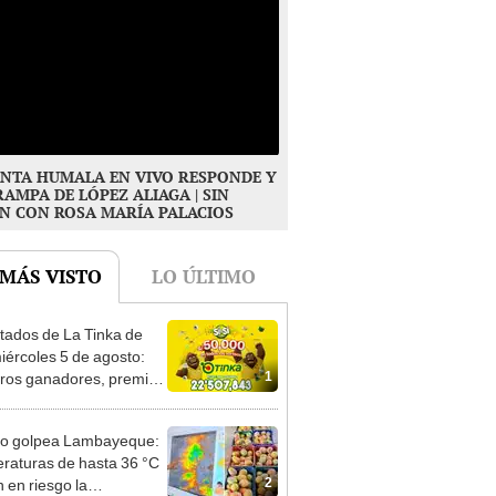
NTA HUMALA EN VIVO RESPONDE Y
RAMPA DE LÓPEZ ALIAGA | SIN
N CON ROSA MARÍA PALACIOS
 MÁS VISTO
LO ÚLTIMO
tados de La Tinka de
iércoles 5 de agosto:
1
os ganadores, premios
ozo Millonario, boliyapa,
000 y más
ño golpea Lambayeque:
raturas de hasta 36 °C
2
 en riesgo la