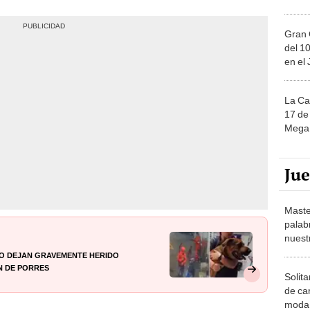
Gran 
del 10
en el
La Ca
17 de 
Mega 
Ju
Maste
palab
nuest
lo dejan gravemente herido
n de Porres
Solita
de ca
moda.