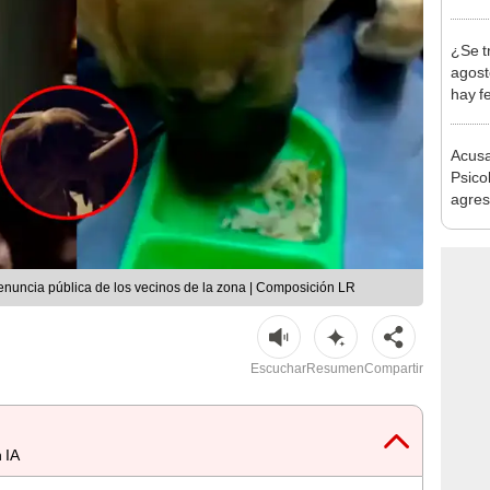
produ
¿Se t
agost
hay fe
desca
Acusa
Psico
agres
autis
capta
enuncia pública de los vecinos de la zona | Composición LR
Escuchar
Resumen
Compartir
 IA