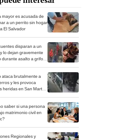
puede interesar
a mayor es acusada de
ar a un perrito sin hogar
la El Salvador
cuentes disparan a un
 y lo dejan gravemente
 durante asalto a grifo
n Martín de Porres
o ataca brutalmente a
erros y les provoca
s heridas en San Martín
rres
 saber si una persona
jo matrimonio civil en
ec?
iones Regionales y