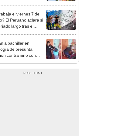
cción de mango y palta
rabaja el viernes 7 de
o? El Peruano aclara si
3
riado largo tras el
nso del 6 de agosto
n a bachiller en
logía de presunta
4
ión contra niño con
mo en Surco: cámaras
n el hecho