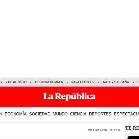
7 DE AGOSTO
OLLANTA HUMALA
PAPA LEÓN XIV
NALDY SALDAÑA
N
ECONOMÍA
SOCIEDAD
MUNDO
CIENCIA
DEPORTES
ESPECTÁCU
TE R
28 Abr 2026 | 11:29 h