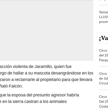
dónde
Senam
LLUV
provi
¡Va
Circo 
del 15
Parqu
Migue
cción violenta de Jaramillo, quien fue
uego de hallar a su mascota desangrándose en los
Circo
de Jul
aron a reclamarle al propietario para que llevara
Círcul
eñaló Falcón.
que la esposa del presunto agresor habría
Circo
 en la sierra castran a los animales
Del 2
Costa