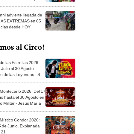
 ver
hi advierte llegada de
IAS EXTREMAS en 65
ncias desde HOY
mos al Circo!
de las Estrellas 2026:
 Julio al 30 Agosto.
e de las Leyendas - San
l
 Montecarlo 2026: Del 17
io hasta el 30 Agosto en
o Militar - Jesús María
 Místico Condor 2026:
5 de Junio. Explanada
 21