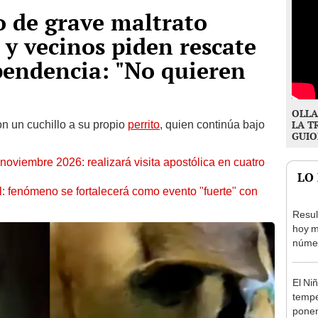
o de grave maltrato
 y vecinos piden rescate
pendencia: "No quieren
OLLA
on un cuchillo a su propio
perrito
, quien continúa bajo
LA T
GUIO
oviembre 2026: realizará visita apostólica en cuatro
LO
: fenómeno se fortalecerá como evento "fuerte" con
Resul
hoy m
númer
del P
S/50.
El Ni
tempe
ponen