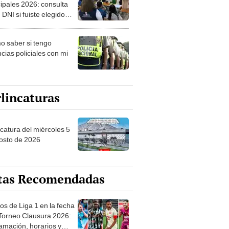
ipales 2026: consulta
 DNI si fuiste elegido
ro de mesa para este 4
ubre en el link oficial de
 saber si tengo
NPE
cias policiales con mi
lincaturas
ncatura del miércoles 5
osto de 2026
tas Recomendadas
os de Liga 1 en la fecha
 Torneo Clausura 2026:
amación, horarios y