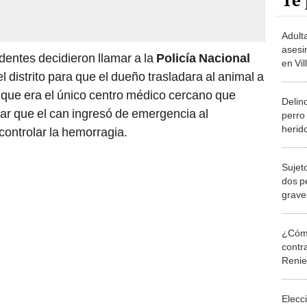
Te 
Adult
asesin
dentes decidieron llamar a la
Policía Nacional
en Vil
distrito para que el dueño trasladara al animal a
a que era el único centro médico cercano que
Delin
tar que el can ingresó de emergencia al
perro
herido
controlar la hemorragia.
en Sa
Sujet
dos p
grave
de Po
¿Cómo
contra
Reni
Elecc