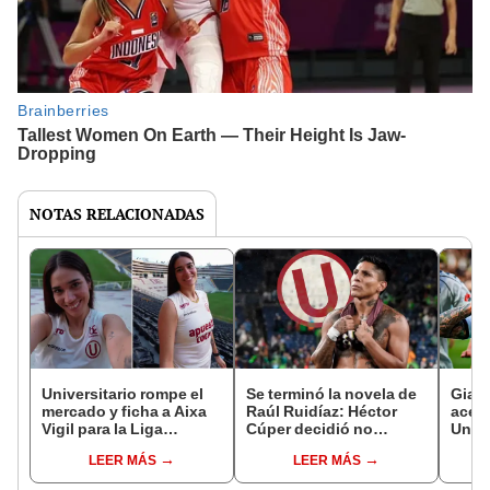
NOTAS RELACIONADAS
Universitario rompe el
Se terminó la novela de
Gian
mercado y ficha a Aixa
Raúl Ruidíaz: Héctor
acept
Vigil para la Liga
Cúper decidió no
Unive
Peruana de Vóley: "Por
ficharlo y Universitario
todav
LEER MÁS
LEER MÁS
fin estoy en casa"
busca un delantero
lo qu
extranjero
su fi