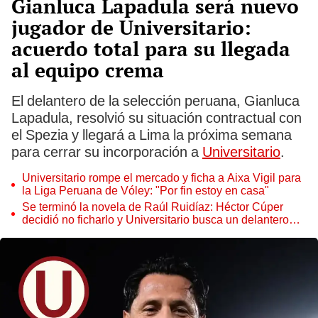
Gianluca Lapadula será nuevo
jugador de Universitario:
acuerdo total para su llegada
al equipo crema
El delantero de la selección peruana, Gianluca
Lapadula, resolvió su situación contractual con
el Spezia y llegará a Lima la próxima semana
para cerrar su incorporación a
Universitario
.
Universitario rompe el mercado y ficha a Aixa Vigil para
la Liga Peruana de Vóley: "Por fin estoy en casa"
Se terminó la novela de Raúl Ruidíaz: Héctor Cúper
decidió no ficharlo y Universitario busca un delantero
extranjero