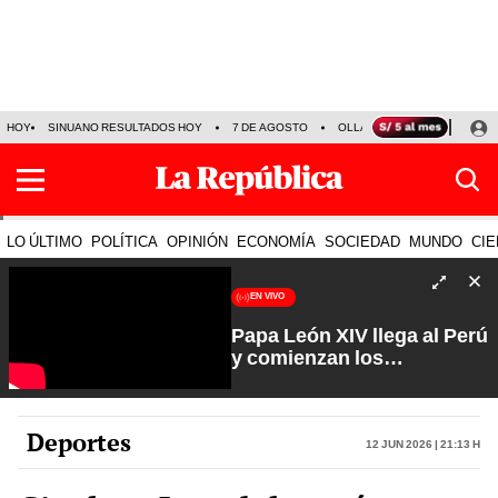
HOY
SINUANO RESULTADOS HOY
7 DE AGOSTO
OLLANTA HUMALA
PAPA
LO ÚLTIMO
POLÍTICA
OPINIÓN
ECONOMÍA
SOCIEDAD
MUNDO
CIE
EN VIVO
Papa León XIV llega al Perú
y comienzan los
preparativos | Que No Se
Te Olvide con Carlos
Cornejo
Deportes
12 Jun 2026 | 21:13 h