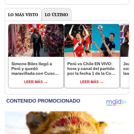
LO MÁS VISTO
LO ÚLTIMO
Simone Biles llegó a
Perú vs Chile EN VIVO:
Jean 
Perú y quedó
hora y canal del partido
con v
maravillada con Cusco:
por la fecha 1 de la Copa
las E
"Estoy encantada con
Sudamericana de Vóley
Puno
LEER MÁS
LEER MÁS
lo hermoso que es este
Masculino 2026
gana
país"
Arge