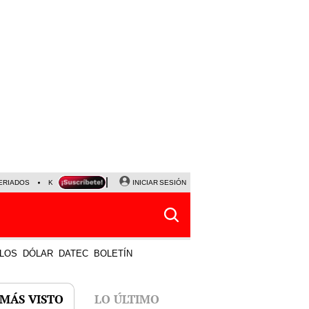
ERIADOS
KEIKO FUJIMORI
NALDY SALDAÑA
INICIAR SESIÓN
JAVIER MILEI
PARTIDOS DE
LOS
DÓLAR
DATEC
BOLETÍN
 MÁS VISTO
LO ÚLTIMO