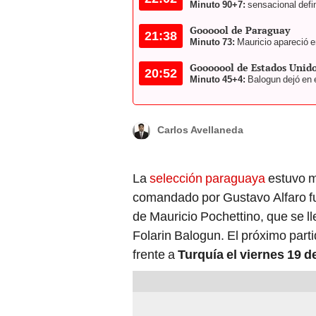
Minuto 90+7:
sensacional defin
Goooool de Paraguay
21:38
Minuto 73:
Mauricio apareció en
Gooooool de Estados Unid
20:52
Minuto 45+4:
Balogun dejó en e
Carlos Avellaneda
La
selección paraguaya
estuvo m
comandado por Gustavo Alfaro fu
de Mauricio Pochettino, que se lle
Folarin Balogun. El próximo part
frente a
Turquía el viernes 19 de