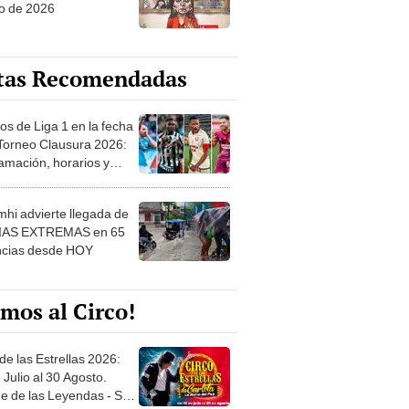
o de 2026
tas Recomendadas
os de Liga 1 en la fecha
 Torneo Clausura 2026:
amación, horarios y
 ver
hi advierte llegada de
IAS EXTREMAS en 65
ncias desde HOY
mos al Circo!
de las Estrellas 2026:
 Julio al 30 Agosto.
e de las Leyendas - San