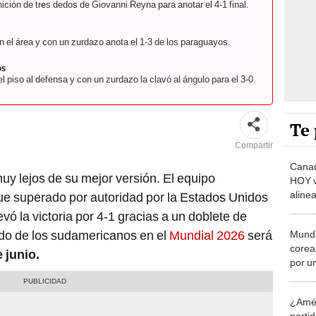
ición de tres dedos de Giovanni Reyna para anotar el 4-1 final.
 el área y con un zurdazo anota el 1-3 de los paraguayos.
os
l piso al defensa y con un zurdazo la clavó al ángulo para el 3-0.
Te 
Compartir
Canad
uy lejos de su mejor versión. El equipo
HOY v
alinea
e superado por autoridad por la Estados Unidos
partid
vó la victoria por 4-1 gracias a un doblete de
Mundi
ido de los sudamericanos en el
Mundial 2026
será
Mundi
corea
 junio.
por u
plena
viral
¿Amér
parti