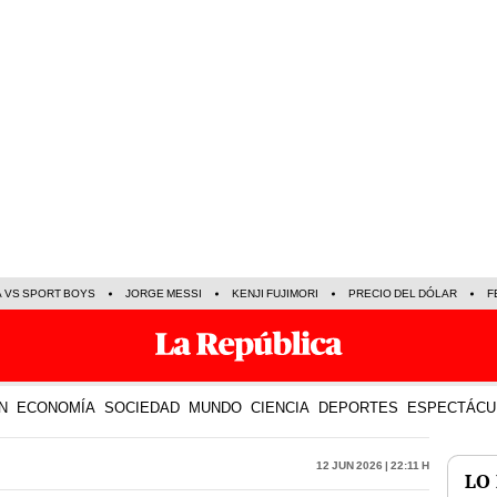
A VS SPORT BOYS
JORGE MESSI
KENJI FUJIMORI
PRECIO DEL DÓLAR
F
N
ECONOMÍA
SOCIEDAD
MUNDO
CIENCIA
DEPORTES
ESPECTÁCU
12 Jun 2026 | 22:11 h
LO