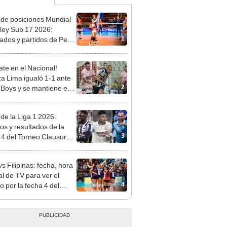
 de posiciones Mundial
ley Sub 17 2026:
1
tados y partidos de Perú
se de grupos
te en el Nacional!
za Lima igualó 1-1 ante
2
 Boys y se mantiene en
imer lugar del Torneo
ura 2026
 de la Liga 1 2026:
dos y resultados de la
3
 4 del Torneo Clausura y
iones del Acumulado
s Filipinas: fecha, hora
al de TV para ver el
4
o por la fecha 4 del
al sub 17 de Vóley 2026