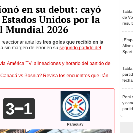
onó en su debut: cayó
Tabla
 Estados Unidos por la
de Vó
resul
el Mundial 2026
en fa
¡Empa
 reaccionar ante los
tres goles que recibió en la
Alian
ja sin margen de error en su
segundo partido del
Sport
el pr
 América TV: alineaciones y horario del partido del
Claus
Tabla
parti
o Canadá vs Bosnia? Revisa los encuentros que irán
fecha
posic
Perú v
3
1
y can
partid
Mundi
Paraguay