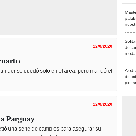
Maste
palab
nuest
Solita
12/6/2026
de ca
moda.
cuarto
demue
ounidense quedó solo en el área, pero mandó el
Ajedre
de es
piezas
consi
12/6/2026
 a Parguay
ió una serie de cambios para asegurar su