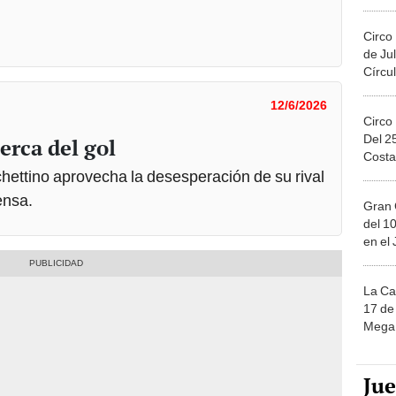
Migue
Circo
de Jul
Círcul
12/6/2026
Circo
Del 2
erca del gol
Costa
hettino aprovecha la desesperación de su rival
ensa.
Gran 
del 10
en el
La Ca
17 de 
Mega 
Ju