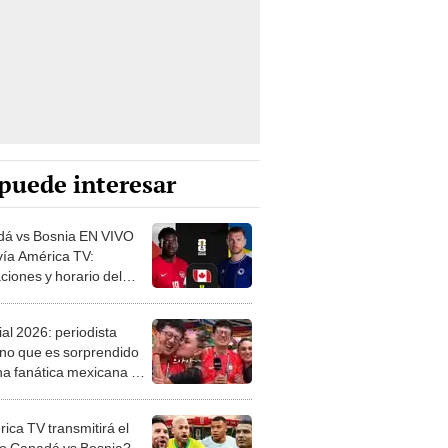
puede interesar
á vs Bosnia EN VIVO
ía América TV:
ciones y horario del
o del grupo B del
al 2026
al 2026: periodista
no que es sorprendido
na fanática mexicana en
 transmisión se vuelve
ica TV transmitirá el
do Canadá vs Bosnia?