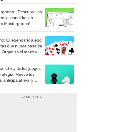
rgrama: ¡Descubre las
ras escondidas en
ro Mastergrama!
rio: El legendario juego
rtas que nunca pasa de
 Organiza el mazo y
stra tu habilidad.
z: El rey de los juegos
trategia. Mueve tus
, anticipa al rival y
gue el jaque mate.