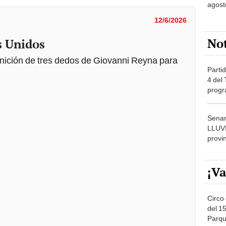
agost
12/6/2026
No
s Unidos
nición de tres dedos de Giovanni Reyna para
Partid
4 del
progr
dónde
Senam
LLUV
provi
¡Va
Circo 
del 15
Parqu