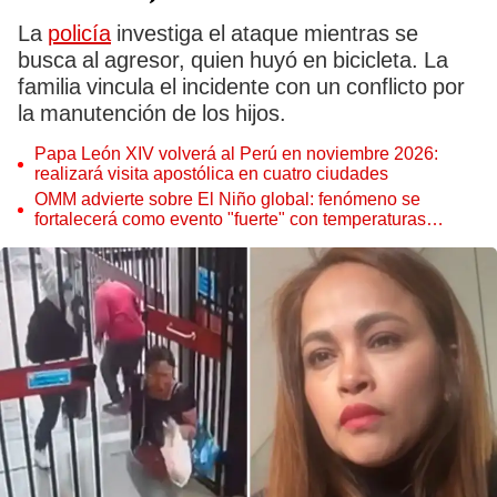
La
policía
investiga el ataque mientras se
busca al agresor, quien huyó en bicicleta. La
familia vincula el incidente con un conflicto por
la manutención de los hijos.
Papa León XIV volverá al Perú en noviembre 2026:
realizará visita apostólica en cuatro ciudades
OMM advierte sobre El Niño global: fenómeno se
fortalecerá como evento "fuerte" con temperaturas
récord este 2026