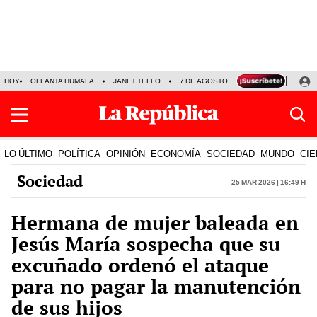
HOY
OLLANTA HUMALA
JANET TELLO
7 DE AGOSTO
TINKA RESULTADOS
LO ÚLTIMO
POLÍTICA
OPINIÓN
ECONOMÍA
SOCIEDAD
MUNDO
CIE
Sociedad
25 Mar 2026 | 16:49 h
Hermana de mujer baleada en
Jesús María sospecha que su
excuñado ordenó el ataque
para no pagar la manutención
de sus hijos