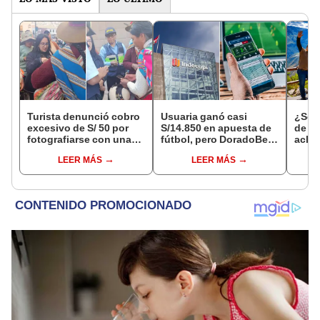
Turista denunció cobro
Usuaria ganó casi
¿Se t
excesivo de S/ 50 por
S/14.850 en apuesta de
de a
fotografiarse con una
fútbol, pero DoradoBet
aclar
alpaca en Cusco y
se negó a pagar:
largo
LEER MÁS
LEER MÁS
Serenazgo recuperó el
Indecopi multó a la
del 6
dinero
empresa con más de S/
19.000