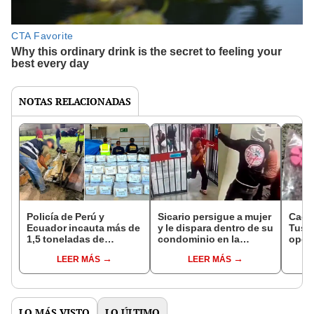
NOTAS RELACIONADAS
Policía de Perú y
Sicario persigue a mujer
Cae e
Ecuador incauta más de
y le dispara dentro de su
Tusi:
1,5 toneladas de
condominio en la
opera
marihuana valorizadas
avenida Brasil, Jesús
de dr
LEER MÁS
LEER MÁS
en 3 millones de
María
Breñ
dólares: estaban
ocultas en vigas
LO MÁS VISTO
LO ÚLTIMO