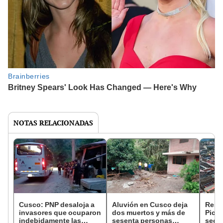
NOTAS RELACIONADAS
Cusco: PNP desaloja a
Aluvión en Cusco deja
Rest
invasores que ocuparon
dos muertos y más de
Picch
indebidamente las
sesenta personas
secto