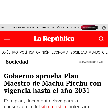
HOY
TINKA RESULTADOS
PRECIO DEL DÓLAR
7 DE AGOSTO
OLLANTA H
LO ÚLTIMO
POLÍTICA
OPINIÓN
ECONOMÍA
SOCIEDAD
MUNDO
CIE
Sociedad
25 Mar 2026 | 16:40 h
Gobierno aprueba Plan
Maestro de Machu Picchu con
vigencia hasta el año 2031
Este plan, documento clave para la
conservación del
sitio turístico
, integrará