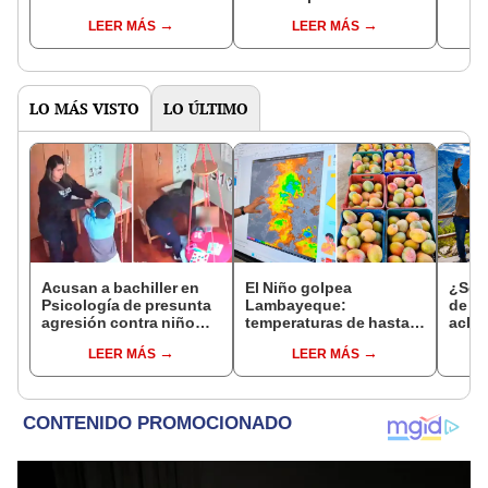
márgenes de vía Hiram
afectadas en
prom
LEER MÁS
LEER MÁS
Bingham hacia Machu
comunidad de
dest
Picchu
Machupicchu
cuál
LO MÁS VISTO
LO ÚLTIMO
Acusan a bachiller en
El Niño golpea
¿Se t
Psicología de presunta
Lambayeque:
de a
agresión contra niño
temperaturas de hasta
aclar
con autismo en Surco:
36 °C ponen en riesgo la
largo
LEER MÁS
LEER MÁS
cámaras captan el
producción de mango y
del 6
hecho
palta