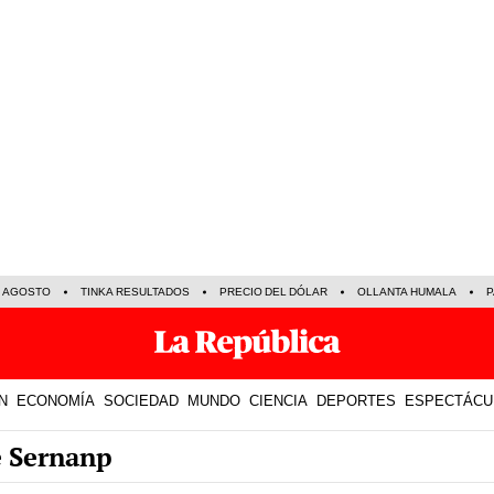
E AGOSTO
TINKA RESULTADOS
PRECIO DEL DÓLAR
OLLANTA HUMALA
P
N
ECONOMÍA
SOCIEDAD
MUNDO
CIENCIA
DEPORTES
ESPECTÁCU
e Sernanp