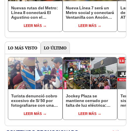
Nuevas rutas del Metro:
Nueva Línea 7 será un
Las t
Línea 8 conectará El
Metro social y conectará
de Me
Agustino con el
Ventanilla con Ancón
ATU p
Cercado y Línea 9 unirá
por la avenida Gambetta
serán
LEER MÁS
LEER MÁS
San Miguel con el Rímac
LO MÁS VISTO
LO ÚLTIMO
Turista denunció cobro
Jockey Plaza se
Tembl
excesivo de S/ 50 por
mantiene cerrado por
sism
fotografiarse con una
falta de luz eléctrica:
reme
alpaca en Cusco y
¿desde qué hora abrirá
IGP
LEER MÁS
LEER MÁS
Serenazgo recuperó el
el centro comercial?
dinero