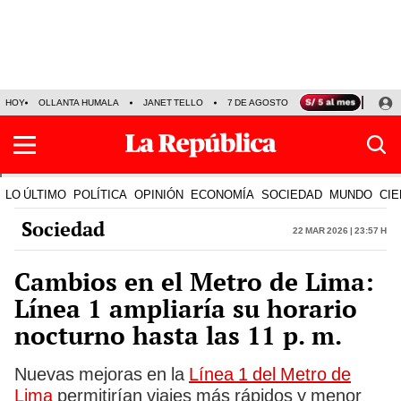
HOY
OLLANTA HUMALA
JANET TELLO
7 DE AGOSTO
TINKA RESULTADOS
LO ÚLTIMO
POLÍTICA
OPINIÓN
ECONOMÍA
SOCIEDAD
MUNDO
CIE
Sociedad
22 Mar 2026 | 23:57 h
Cambios en el Metro de Lima:
Línea 1 ampliaría su horario
nocturno hasta las 11 p. m.
Nuevas mejoras en la
Línea 1 del Metro de
Lima
permitirían viajes más rápidos y menor