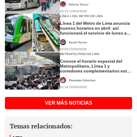
Valeria Tosso
16:23 | 10/04/2026
LÍNEA 1 DEL METRO DE LIMA
Línea 1 del Metro de Lima anuncia
nuevos horarios en abril: así
funcionará el servicio de lunes a
domingos
Aarón Torres
23:03 | 02/04/2026
METROPOLITANO DE LIMA
Conoce el horario especial del
Metropolitano, Línea 1 y
corredores complementarios este
2 y 3 de abril por Semana Santa
Jhonatan Sánchez
12:18 | 02/04/2026
VER MÁS NOTICIAS
Temas relacionados: