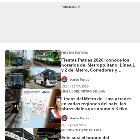
FIESTAS PATRIAS
Fiestas Patrias 2026: conoce los
horarios del Metropolitano, Línea 1
y 2 del Metro, Corredores y
Aerodirecto durante el 28 y 29 de
julio
Aarón Torres
15:34 | 29/07/2026
LÍNEA 1 DEL METRO DE LIMA
Líneas del Metro de Lima y trenes
en varias regiones del país: las
obras viales que anunció Keiko
Fujimori en su mensaje a la Nación
Aarón Torres
11:02 | 29/07/2026
METROPOLITANO DE LIMA
Este será el horario del