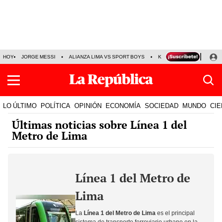
HOY
JORGE MESSI
ALIANZA LIMA VS SPORT BOYS
KENJI FUJIMORI
PRE
LO ÚLTIMO
POLÍTICA
OPINIÓN
ECONOMÍA
SOCIEDAD
MUNDO
CIE
Últimas noticias sobre Línea 1 del
Metro de Lima
Línea 1 del Metro de
Lima
La
Línea 1 del Metro de Lima
es el principal