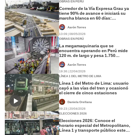
OBRAS EN PERÚ
Corredor de la Vía Expresa Grau ya
tiene 90% de avance e iniciará su
marcha blanca en 60 días:
conectará Metropolitano y Línea 1
Aarón Torres
13:09 | 08/05/2026
OBRAS EN PERÚ
La megamaquinaria que se
encuentra operando en Perú mide
120 m. de largo y pesa 1.750
toneladas: ayuda en la
construcción de un importante
Aarón Torres
proyecto
19:36 | 22/04/2026
LÍNEA 1 DEL METRO DE LIMA
Línea 1 del Metro de Lima: usuario
cayó a las vías del tren y ocasionó
el cierre de cinco estaciones
Daniela Orellana
09:23 | 20/04/2026
ELECCIONES 2026
Elecciones 2026: Conoce el
horario especial del Metropolitano,
Línea 1 y transporte público este
domingo 12 de abril