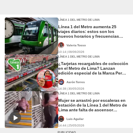
LÍNEA 1 DEL METRO DE LIMA
Línea 1 del Metro aumenta 25
viajes diarios: estos son los
nuevos horarios y frecuencias
hasta septiembre
Valeria Tosso
10:14 | 08/06/2026
LÍNEA 1 DEL METRO DE LIMA
¿Tarjetas recargables de colección
en el Metro de Lima? Lanzan
edición especial de la Marca Perú
que busca llegar a más de 600 mil
pasajeros al día
Aarón Torres
14:38 | 30/05/2026
LÍNEA 1 DEL METRO DE LIMA
Mujer se arrastró por escaleras en
estación de la Línea 1 del Metro de
Lima ante falta de ascensor
operativo
Luis Aguilar
14:44 | 25/05/2026