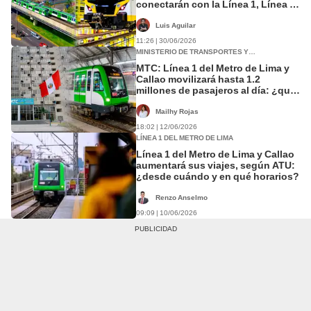
conectarán con la Línea 1, Línea 2
y el Metropolitano.
Luis Aguilar
11:26 | 30/06/2026
MINISTERIO DE TRANSPORTES Y
COMUNICACIONES (MTC)
MTC: Línea 1 del Metro de Lima y
Callao movilizará hasta 1.2
millones de pasajeros al día: ¿qué
incluye la inversión de US$3.887
millones?
Mailhy Rojas
18:02 | 12/06/2026
LÍNEA 1 DEL METRO DE LIMA
Línea 1 del Metro de Lima y Callao
aumentará sus viajes, según ATU:
¿desde cuándo y en qué horarios?
Renzo Anselmo
09:09 | 10/06/2026