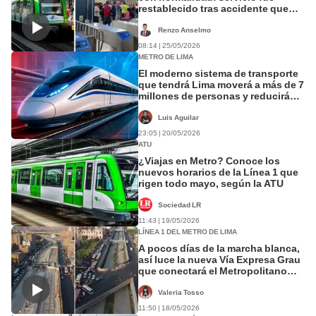
restablecido tras accidente que
dejó 1 muerto
Renzo Anselmo
08:14 | 25/05/2026
METRO DE LIMA
El moderno sistema de transporte
que tendrá Lima moverá a más de 7
millones de personas y reducirá
hasta dos horas los tiempos de
viaje
Luis Aguilar
23:05 | 20/05/2026
ATU
¿Viajas en Metro? Conoce los
nuevos horarios de la Línea 1 que
rigen todo mayo, según la ATU
Sociedad LR
11:43 | 19/05/2026
LÍNEA 1 DEL METRO DE LIMA
A pocos días de la marcha blanca,
así luce la nueva Vía Expresa Grau
que conectará el Metropolitano
con la Línea 1
Valeria Tosso
11:50 | 18/05/2026