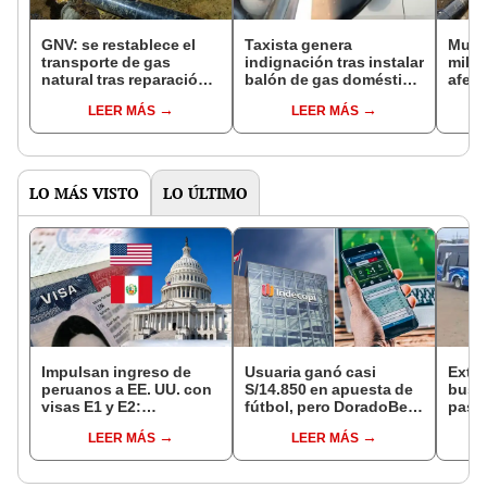
GNV: se restablece el
Taxista genera
Multa
transporte de gas
indignación tras instalar
mill
natural tras reparación
balón de gas doméstico
afect
del ducto
en su auto por crisis
ambie
LEER MÁS
LEER MÁS
energética: expertos
Tran
advierten riesgo
del P
LO MÁS VISTO
LO ÚLTIMO
Impulsan ingreso de
Usuaria ganó casi
Exto
peruanos a EE. UU. con
S/14.850 en apuesta de
bus d
visas E1 y E2:
fútbol, pero DoradoBet
pasaj
emprendedores y
se negó a pagar:
negar
LEER MÁS
LEER MÁS
pymes serían los más
Indecopi multó a la
soles
beneficiados
empresa con más de S/
19.000