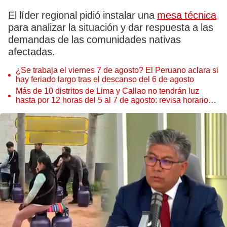
El líder regional pidió instalar una
mesa técnica
para analizar la situación y dar respuesta a las
demandas de las comunidades nativas
afectadas.
¿Se trabaja el viernes 7 de agosto? El Peruano aclara si
hay feriado largo tras el descanso del 6 de agosto
Más de 10 distritos de Lima y Callao no tendrán luz
hasta por 12 horas del 5 al 7 de agosto: revisa horarios y
zonas afectadas