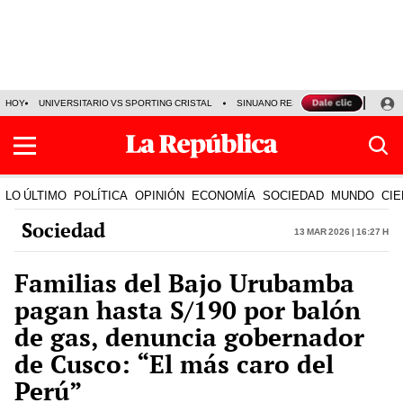
HOY
UNIVERSITARIO VS SPORTING CRISTAL
SINUANO RESULTADOS HOY
CA
LO ÚLTIMO
POLÍTICA
OPINIÓN
ECONOMÍA
SOCIEDAD
MUNDO
CIE
Sociedad
13 Mar 2026 | 16:27 h
Familias del Bajo Urubamba
pagan hasta S/190 por balón
de gas, denuncia gobernador
de Cusco: “El más caro del
Perú”