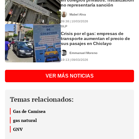
no representaría sanción
Mabel Alva
09:38 | 10/03/2026
GLP
Crisis por el gas: empresas de
transporte aumentan el precio de
sus pasajes en Chiclayo
Emmanuel Moreno
19:13 | 09/03/2026
VER MÁS NOTICIAS
Temas relacionados:
Gas de Camisea
gas natural
GNV