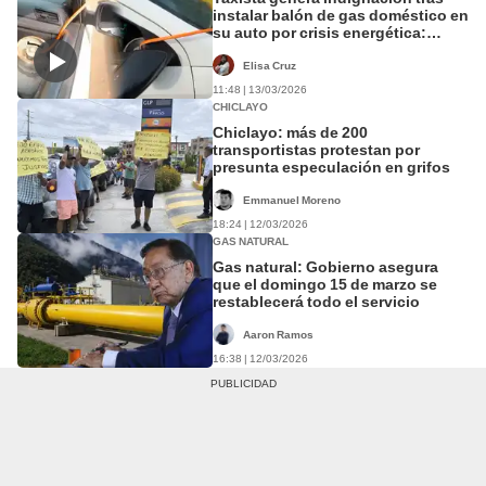
instalar balón de gas doméstico en
su auto por crisis energética:
expertos advierten riesgo
Elisa Cruz
11:48 | 13/03/2026
CHICLAYO
Chiclayo: más de 200
transportistas protestan por
presunta especulación en grifos
Emmanuel Moreno
18:24 | 12/03/2026
GAS NATURAL
Gas natural: Gobierno asegura
que el domingo 15 de marzo se
restablecerá todo el servicio
Aaron Ramos
16:38 | 12/03/2026