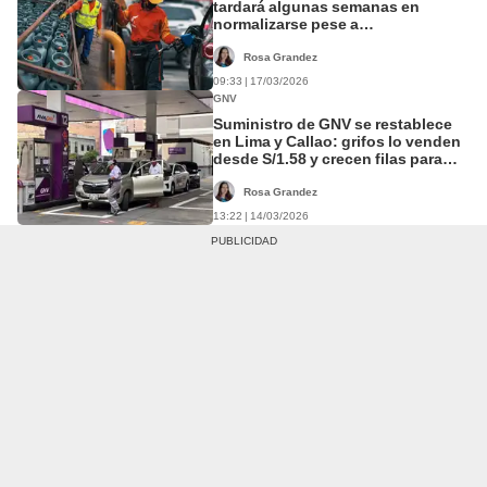
tardará algunas semanas en
normalizarse pese a
restablecimiento del gas de
Camisea
Rosa Grandez
09:33 | 17/03/2026
GNV
Suministro de GNV se restablece
en Lima y Callao: grifos lo venden
desde S/1.58 y crecen filas para
recargar
Rosa Grandez
13:22 | 14/03/2026