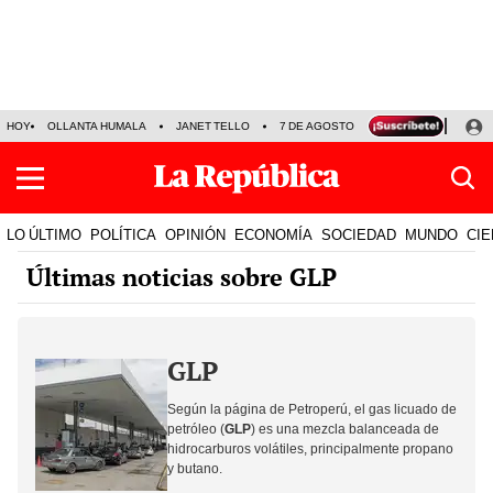
HOY
OLLANTA HUMALA
JANET TELLO
7 DE AGOSTO
TINKA RESULTADOS
LO ÚLTIMO
POLÍTICA
OPINIÓN
ECONOMÍA
SOCIEDAD
MUNDO
CIE
Últimas noticias sobre GLP
GLP
Según la página de Petroperú,
el gas licuado de
petróleo
(
GLP
) es una mezcla balanceada de
hidrocarburos volátiles, principalmente propano
y butano.