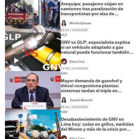
Arequipa: pasajeros viajan en
camiones tras paralización de
transportistas por alza de
combustible
Mirelia Quispe
22:44 | 11/03/2026
GLP
GNV vs GLP: especialista explica
si un vehículo adaptado a gas
natural puede funcionar también
con gas licuado
Elisa Cruz
10:38 | 11/03/2026
GNV
Mayor demanda de gasohol y
diésel congestiona plantas:
cisternas tardan el triple en
abastecer grifos
Jazmín Bianchi
08:44 | 11/03/2026
GNV
Desabastecimiento de GNV en
Lima hoy: colas en grifos, medidas
del Minem y más de la crisis por
falta de gas natural
Elisa Cruz