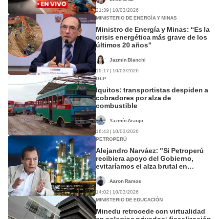
21:39 | 10/03/2026
MINISTERIO DE ENERGÍA Y MINAS
Ministro de Energía y Minas: “Es la
crisis energética más grave de los
últimos 20 años”
Jazmín Bianchi
19:17 | 10/03/2026
GLP
Iquitos: transportistas despiden a
cobradores por alza de
combustible
Yazmín Araujo
16:43 | 10/03/2026
PETROPERÚ
Alejandro Narváez: "Si Petroperú
recibiera apoyo del Gobierno,
evitaríamos el alza brutal en
precios de combustibles"
Aaron Ramos
14:02 | 10/03/2026
MINISTERIO DE EDUCACIÓN
Minedu retrocede con virtualidad
en colegios privados: fiscalización