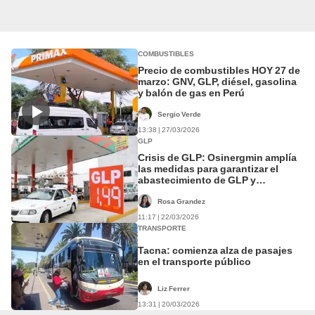
COMBUSTIBLES
Precio de combustibles HOY 27 de
marzo: GNV, GLP, diésel, gasolina
y balón de gas en Perú
Sergio Verde
13:38 | 27/03/2026
GLP
Crisis de GLP: Osinergmin amplía
las medidas para garantizar el
abastecimiento de GLP y
combustibles
Rosa Grandez
11:17 | 22/03/2026
TRANSPORTE
Tacna: comienza alza de pasajes
en el transporte público
Liz Ferrer
13:31 | 20/03/2026