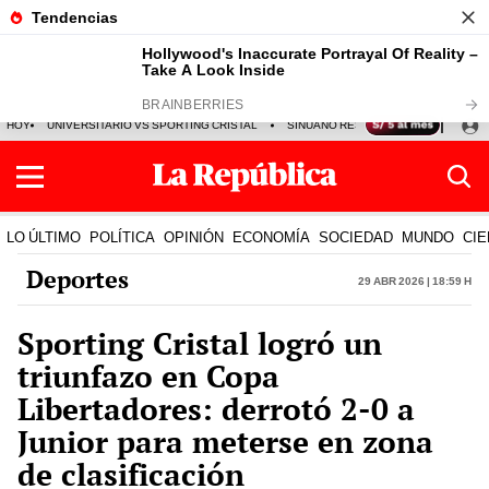
HOY
UNIVERSITARIO VS SPORTING CRISTAL
SINUANO RESULTADOS HOY
CA
LO ÚLTIMO
POLÍTICA
OPINIÓN
ECONOMÍA
SOCIEDAD
MUNDO
CIE
Deportes
29 Abr 2026 | 18:59 h
Sporting Cristal logró un
triunfazo en Copa
Libertadores: derrotó 2-0 a
Junior para meterse en zona
de clasificación