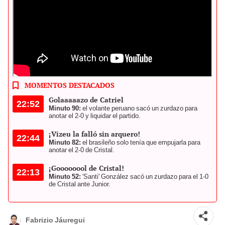
Sporting Cristal recibió a Junior en Matute por la Copa
Libertadores. Foto: Sporting Cristal
MOMENTOS DESTACADOS
Golaaaaazo de Catriel
22:52
Minuto 90:
el volante peruano sacó un zurdazo para
anotar el 2-0 y liquidar el partido.
¡Vizeu la falló sin arquero!
22:44
Minuto 82:
el brasileño solo tenía que empujarla para
anotar el 2-0 de Cristal.
¡Goooooool de Cristal!
22:13
Minuto 52:
'Santi' González sacó un zurdazo para el 1-0
de Cristal ante Junior.
Fabrizio Jáuregui