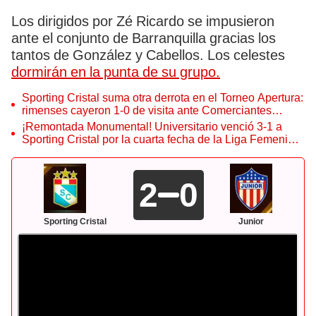
Los dirigidos por Zé Ricardo se impusieron
ante el conjunto de Barranquilla gracias los
tantos de González y Cabellos. Los celestes
dormirán en la punta de su grupo.
Sporting Cristal suma otra derrota en el Torneo Apertura:
rimenses cayeron 1-0 de visita ante Comerciantes
Unidos
¡Remontada Monumental! Universitario venció 3-1 a
Sporting Cristal por la cuarta fecha de la Liga Femenina
2026
2
0
Sporting Cristal
Junior