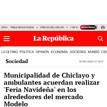
HOY
TINKA RESULTADOS
PRECIO DEL DÓLAR
7 DE AGOSTO
OLLANTA H
LO ÚLTIMO
POLÍTICA
OPINIÓN
ECONOMÍA
SOCIEDAD
MUNDO
CIE
Sociedad
02 Dic 2025 | 17:32 h
Municipalidad de Chiclayo y
ambulantes acuerdan realizar
'Feria Navideña' en los
alrededores del mercado
Modelo