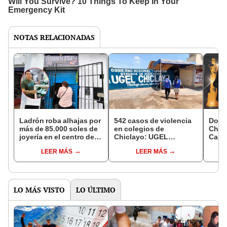
NOTAS RELACIONADAS
Ladrón roba alhajas por
542 casos de violencia
Docu
más de 85.000 soles de
en colegios de
Chicl
joyería en el centro de
Chiclayo: UGEL
Cami
Chiclayo
confirma incremento del
XIV’ 
LEER MÁS
LEER MÁS
50 % respecto al año
Martí
pasado
2025 
Educ
LO MÁS VISTO
LO ÚLTIMO