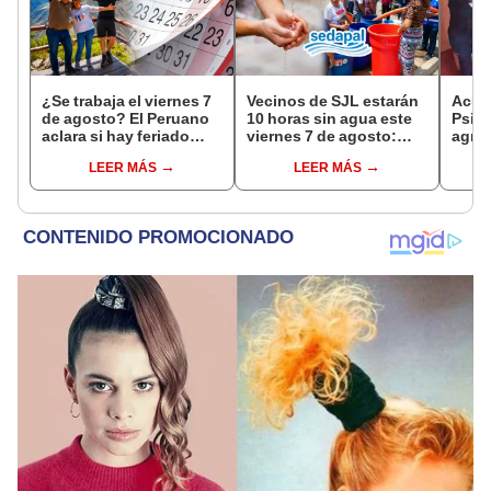
¿Se trabaja el viernes 7
Vecinos de SJL estarán
Acusa
de agosto? El Peruano
10 horas sin agua este
Psico
aclara si hay feriado
viernes 7 de agosto:
agres
largo tras el descanso
revisa las zonas
con 
LEER MÁS
LEER MÁS
del 6 de agosto
afectadas, según
cámar
Sedapal
hech