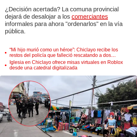
¿Decisión acertada? La comuna provincial
dejará de desalojar a los
comerciantes
informales para ahora "ordenarlos" en la vía
pública.
“Mi hijo murió como un héroe”: Chiclayo recibe los
restos del policía que falleció rescatando a dos
personas
Iglesia en Chiclayo ofrece misas virtuales en Roblox
desde una catedral digitalizada