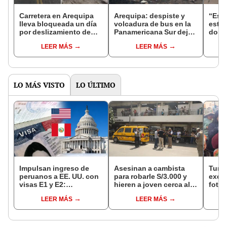
Carretera en Arequipa
Arequipa: despiste y
“Es n
lleva bloqueada un día
volcadura de bus en la
estar
por deslizamiento de
Panamericana Sur deja
dormi
rocas por lluvias:
al menos 10 heridos
cond
LEER MÁS
LEER MÁS
pasajeros intentan
Llam
cruzar a pie
justi
respo
en A
LO MÁS VISTO
LO ÚLTIMO
Impulsan ingreso de
Asesinan a cambista
Turis
peruanos a EE. UU. con
para robarle S/3.000 y
exces
visas E1 y E2:
hieren a joven cerca al
fotog
emprendedores y
Barrio Chino en Lima
alpa
LEER MÁS
LEER MÁS
pymes serían los más
Cercado
seren
beneficiados
dine