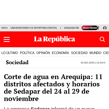
HOY
UNIVERSITARIO VS SPORTING CRISTAL
SINUANO RESULTADOS HOY
CA
LO ÚLTIMO
POLÍTICA
OPINIÓN
ECONOMÍA
SOCIEDAD
MUNDO
CIE
Sociedad
02 Dic 2025 | 13:54 h
Corte de agua en Arequipa: 11
distritos afectados y horarios
de Sedapar del 24 al 29 de
noviembre