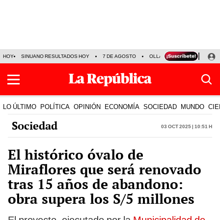
HOY
SINUANO RESULTADOS HOY
7 DE AGOSTO
OLLANTA HUMALA
PAPA
LO ÚLTIMO
POLÍTICA
OPINIÓN
ECONOMÍA
SOCIEDAD
MUNDO
CIE
Sociedad
03 Oct 2025 | 10:51 h
El histórico óvalo de
Miraflores que será renovado
tras 15 años de abandono:
obra supera los S/5 millones