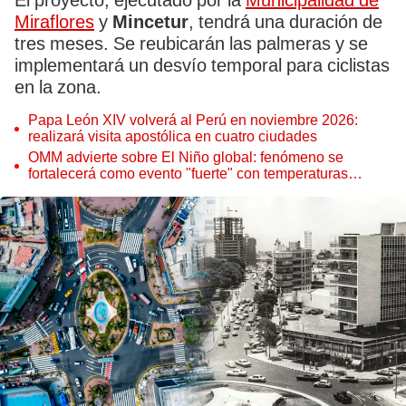
El proyecto, ejecutado por la
Municipalidad de
Miraflores
y
Mincetur
, tendrá una duración de
tres meses. Se reubicarán las palmeras y se
implementará un desvío temporal para ciclistas
en la zona.
Papa León XIV volverá al Perú en noviembre 2026:
realizará visita apostólica en cuatro ciudades
OMM advierte sobre El Niño global: fenómeno se
fortalecerá como evento "fuerte" con temperaturas
récord este 2026