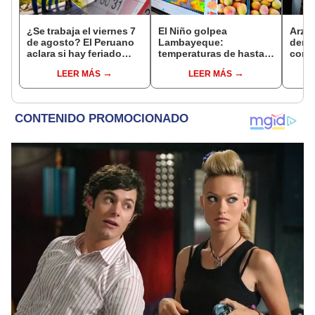
¿Se trabaja el viernes 7
El Niño golpea
Arzo
de agosto? El Peruano
Lambayeque:
derog
aclara si hay feriado
temperaturas de hasta
como 
largo tras el descanso
36 °C ponen en riesgo la
ante 
LEER MÁS
LEER MÁS
del 6 de agosto
producción de mango y
León
palta