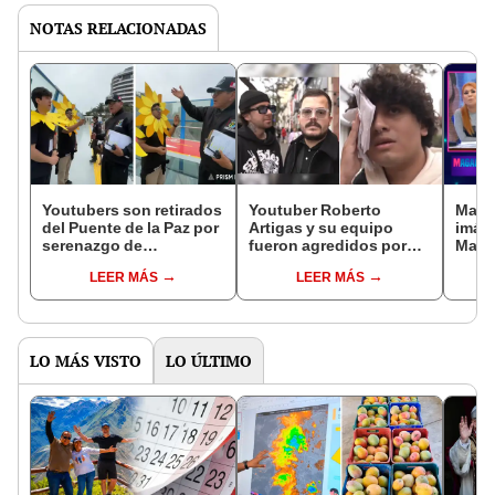
NOTAS RELACIONADAS
Youtubers son retirados
Youtuber Roberto
Maga
del Puente de la Paz por
Artigas y su equipo
imáge
serenazgo de
fueron agredidos por
Maju 
Miraflores: "Ahora
sujeto en Miraflores:
prod
LEER MÁS
LEER MÁS
entiendo a Henry
camarógrafo terminó
bar d
Spencer"
con un corte en la ceja
“Sali
hora
LO MÁS VISTO
LO ÚLTIMO