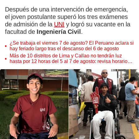
Después de una intervención de emergencia,
el joven postulante superó los tres exámenes
de admisión de la
UNI
y logró su vacante en la
facultad de
Ingeniería Civil
.
¿Se trabaja el viernes 7 de agosto? El Peruano aclara si
hay feriado largo tras el descanso del 6 de agosto
Más de 10 distritos de Lima y Callao no tendrán luz
hasta por 12 horas del 5 al 7 de agosto: revisa horarios y
zonas afectadas