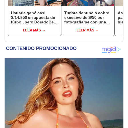
Usuaria ganó casi
Turista denunció cobro
Ases
S/14.850 en apuesta de
excesivo de S/50 por
para 
fútbol, pero DoradoBet
fotografiarse con una
hiere
se negó a pagar:
alpaca en Cusco:
Barri
LEER MÁS
LEER MÁS
Indecopi multó a la
serenazgo recuperó el
Cerc
empresa con más de S/
dinero
19.000