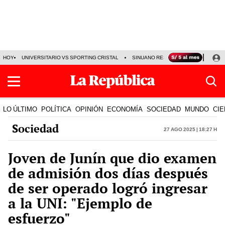
HOY
UNIVERSITARIO VS SPORTING CRISTAL
SINUANO RESULTADOS HOY
CA
LO ÚLTIMO
POLÍTICA
OPINIÓN
ECONOMÍA
SOCIEDAD
MUNDO
CIE
Sociedad
27 Ago 2025 | 18:27 h
Joven de Junín que dio examen
de admisión dos días después
de ser operado logró ingresar
a la UNI: "Ejemplo de
esfuerzo"