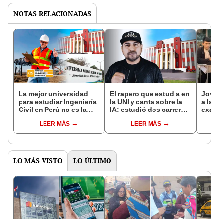
NOTAS RELACIONADAS
La mejor universidad
El rapero que estudia en
Jove
para estudiar Ingeniería
la UNI y canta sobre la
a las
Civil en Perú no es la
IA: estudió dos carreras
exam
UNI ni la UNMSM, según
y se encuentra
la UN
LEER MÁS
LEER MÁS
ranking QS
cursando una maestría
prep
en inteligencia artificial
libro
LO MÁS VISTO
LO ÚLTIMO