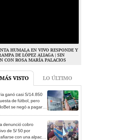
NTA HUMALA EN VIVO RESPONDE Y
RAMPA DE LÓPEZ ALIAGA | SIN
N CON ROSA MARÍA PALACIOS
 MÁS VISTO
LO ÚLTIMO
ia ganó casi S/14.850
uesta de fútbol, pero
1
oBet se negó a pagar:
opi multó a la empresa
ás de S/ 19.000
ta denunció cobro
ivo de S/ 50 por
2
rafiarse con una alpaca