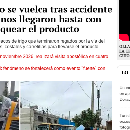
go se vuelca tras accidente
inos llegaron hasta con
aquear el producto
cos de trigo que terminaron regados por la vía del
OLLA
 costales y carretillas para llevarse el producto.
LA T
GUIO
oviembre 2026: realizará visita apostólica en cuatro
: fenómeno se fortalecerá como evento "fuerte" con
LO
Usuar
en ap
Dorad
Indec
con m
Turis
exces
fotog