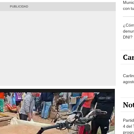
Munic
con tu
miemb
de oct
¿Cómo
la O
denun
DNI?
Car
Carli
agost
No
Partid
4 del
progr