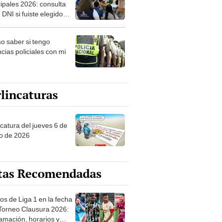
ipales 2026: consulta
 DNI si fuiste elegido
ro de mesa para este 4
ubre en el link oficial de
 saber si tengo
NPE
cias policiales con mi
lincaturas
ncatura del jueves 6 de
o de 2026
tas Recomendadas
os de Liga 1 en la fecha
 Torneo Clausura 2026:
amación, horarios y