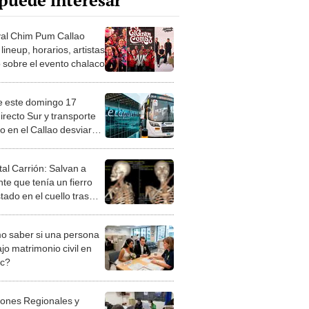
puede interesar
val Chim Pum Callao
lineup, horarios, artistas
o sobre el evento chalaco
 este domingo 17
irecto Sur y transporte
co en el Callao desviarán
corrido
tal Carrión: Salvan a
te que tenía un fierro
tado en el cuello tras
ente
 saber si una persona
jo matrimonio civil en
ec?
iones Regionales y