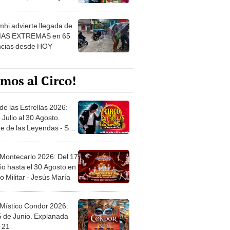
 ver
hi advierte llegada de
IAS EXTREMAS en 65
ncias desde HOY
mos al Circo!
de las Estrellas 2026:
 Julio al 30 Agosto.
e de las Leyendas - San
l
 Montecarlo 2026: Del 17
io hasta el 30 Agosto en
o Militar - Jesús María
 Místico Condor 2026:
5 de Junio. Explanada
 21