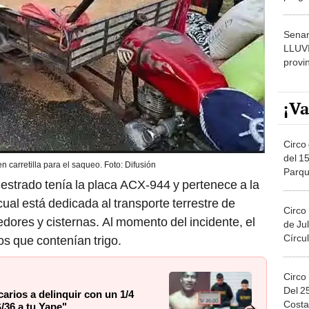
dónde
Senam
LLUV
provi
¡Va
Circo 
del 15
n carretilla para el saqueo. Foto: Difusión
Parqu
iestrado tenía la placa ACX-944 y pertenece a la
Migue
l está dedicada al transporte terrestre de
Circo
dores y cisternas. Al momento del incidente, el
de Jul
Círcul
s que contenían trigo.
Circo
Del 2
carios a delinquir con un 1/4
Costa
/36 a tu Yape"