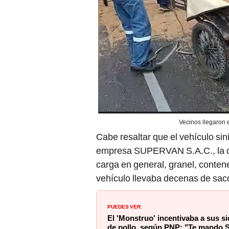
Vecinos llegaron e
Cabe resaltar que el vehículo sin
empresa SUPERVAN S.A.C., la cua
carga en general, granel, contene
vehículo llevaba decenas de saco
PUEDES VER:
El 'Monstruo' incentivaba a sus si
de pollo, según PNP: "Te mando S