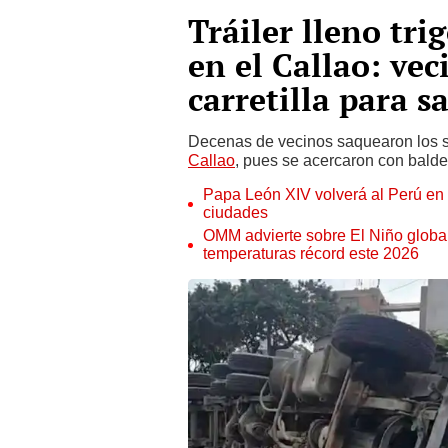
Tráiler lleno tri
en el Callao: vec
carretilla para s
Decenas de vecinos saquearon los sa
Callao
, pues se acercaron con baldes,
Papa León XIV volverá al Perú en n
ciudades
OMM advierte sobre El Niño global
temperaturas récord este 2026