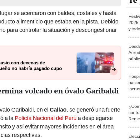
Te 
 lugar se acercaron con baldes, costales y hasta
Festi
roducto alimenticio que estaba en la pista. Debido
2025: 
y tod
ino para controlar la situación y descongestionar
Desde
Aerod
públi
nasio con decenas de
su re
dueño no habría pagado cupo
Hospi
pacien
termina volcado en óvalo Garibaldi
incrus
accid
¿Cómo
valo Garibaldi, en el
Callao
, se generó una fuerte
contra
gó a la
Policía Nacional del Perú
a desplegarse
Reni
nsito y así evitar mayores incidentes en el área
ncias respectivas.
Elecc