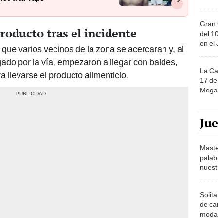
Gran 
roducto tras el incidente
del 10
en el
 que varios vecinos de la zona se acercaran y, al
gado por la vía, empezaron a llegar con baldes,
La Ca
ra llevarse el producto alimenticio.
17 de 
Mega 
Ju
Maste
palab
nuest
Solita
de ca
moda.