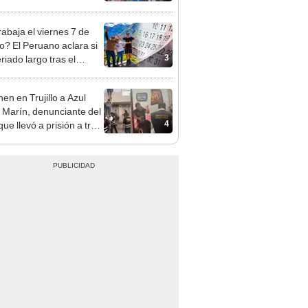
sco y Serenazgo
eró el dinero
rabaja el viernes 7 de
o? El Peruano aclara si
3
riado largo tras el
nso del 6 de agosto
en en Trujillo a Azul
 Marín, denunciante del
4
ue llevó a prisión a tres
as