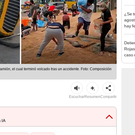
en Cu
recup
¿Se t
agost
hay fe
desca
Detien
Rojas
caso q
policí
amión, el cual terminó volcado tras un accidente. Foto: Composición
Escuchar
Resumen
Compartir
 IA