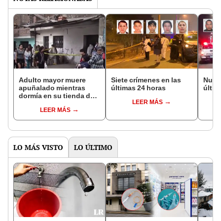
Adulto mayor muere
Siete crímenes en las
Nueve
apuñalado mientras
últimas 24 horas
últim
dormía en su tienda de
LEER MÁS
colchones en Collique:
LEER MÁS
su esposa halló cadáver
LO MÁS VISTO
LO ÚLTIMO