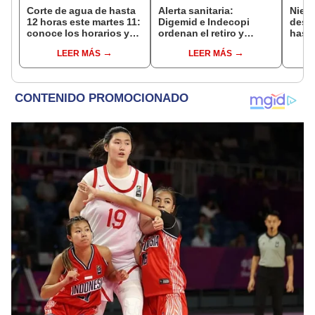
Corte de agua de hasta
Alerta sanitaria:
Nieve
12 horas este martes 11:
Digemid e Indecopi
desca
conoce los horarios y
ordenan el retiro y
hasta
zonas afectadas en
destrucción de estos
agos
LEER MÁS
LEER MÁS
Miraflores, SJL, Los
productos médicos
advie
Olivos y más
contra el cáncer por
la si
riesgos a la salud
toma
prev