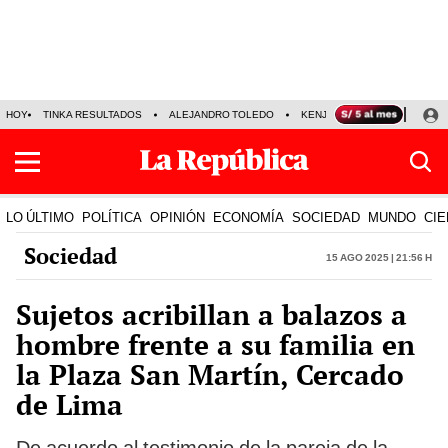
HOY
TINKA RESULTADOS
ALEJANDRO TOLEDO
KENJI FUJIMORI
PRECIO
LO ÚLTIMO
POLÍTICA
OPINIÓN
ECONOMÍA
SOCIEDAD
MUNDO
CIE
Sociedad
15 Ago 2025 | 21:56 h
Sujetos acribillan a balazos a
hombre frente a su familia en
la Plaza San Martín, Cercado
de Lima