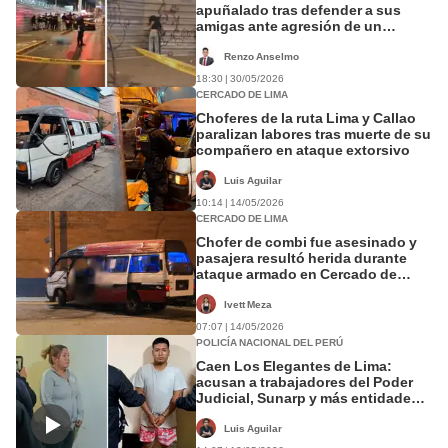
apuñalado tras defender a sus
amigas ante agresión de un
vendedor en Cercado de Lima
Renzo Anselmo
18:30 | 30/05/2026
CERCADO DE LIMA
Choferes de la ruta Lima y Callao
paralizan labores tras muerte de su
compañero en ataque extorsivo
Luis Aguilar
10:14 | 14/05/2026
CERCADO DE LIMA
Chofer de combi fue asesinado y
pasajera resultó herida durante
ataque armado en Cercado de
Lima
Ivett Meza
07:07 | 14/05/2026
POLICÍA NACIONAL DEL PERÚ
Caen Los Elegantes de Lima:
acusan a trabajadores del Poder
Judicial, Sunarp y más entidades
de traficar terrenos
Luis Aguilar