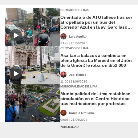
CERCADO DE LIMA
Orientadora de ATU fallece tras ser
atropellada por un bus del
Corredor Azul en la av. Garcilaso
de la Vega, Cercado de Lima
Luis Aguilar
13:44 | 24/06/2026
CERCADO DE LIMA
Asaltan a balazos a cambista en
plena Iglesia La Merced en el Jirón
de la Unión: le robaron S/52.000
Joel Robles
11:06 | 23/06/2026
MUNICIPALIDAD DE LIMA
Municipalidad de Lima restablece
circulación en el Centro Histórico
tras restricciones por protestas
Daniela Orellana
09:05 | 21/06/2026