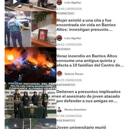
Luis Aguilar
12:40 | 16/06/2026
FEMINICIDIO
Mujer asistió a una cita y fue
encontrada sin vida en Barrios
Altos: investigan presunto
feminicidio
Luis Aguilar
18:42 | 10/06/2026
INCENDIO
Voraz incendio en Barrios Altos
consume una antigua quinta y
afecta a 10 familias del Centro de
Lima
Valeria Tosso
08:25 | 09/06/2026
ASESINATOS
Detienen a presuntos implicados
en el asesinato de joven atacado
por defender a sus amigas en
Cercado de Lima
Renzo Anselmo
07:58 | 03/06/2026
ASESINATOS
Joven universitario murió