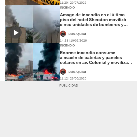
11:20 | 20/07/2026
INCENDIO
Amago de incendio en el último
piso del hotel Sheraton movilizó
cinco unidades de bomberos y
evacuación de huéspedes
Luis Aguilar
14:23 | 10/07/2026
INCENDIO
Enorme incendio consume
almacén de baterías y paneles
solares en av. Colonial y moviliza
al menos 30 unidades de
bomberos
Luis Aguilar
11:12 | 29/06/2026