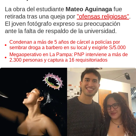
La obra del estudiante
Mateo Aguinaga
fue
retirada tras una queja por
"ofensas religiosas"
.
El joven fotógrafo expreso su preocupación
ante la falta de respaldo de la universidad.
Condenan a más de 5 años de cárcel a policías por
sembrar droga a barbero en su local y exigirle S/5.000
Megaoperativo en La Pampa: PNP interviene a más de
2.300 personas y captura a 16 requisitoriados