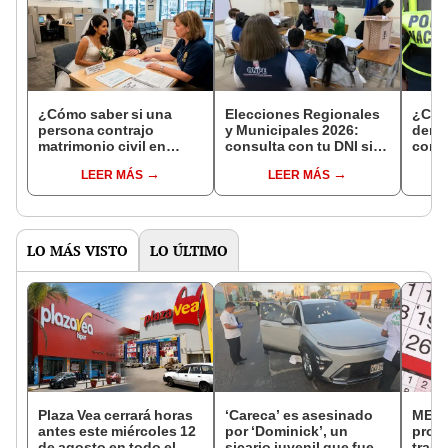
¿Cómo saber si una
Elecciones Regionales
¿Cóm
persona contrajo
y Municipales 2026:
denun
matrimonio civil en
consulta con tu DNI si
con 
Reniec?
fuiste elegido miembro
LEER MÁS
LEER MÁS
de mesa para este 4 de
octubre en el link oficial
de la ONPE
LO MÁS VISTO
LO ÚLTIMO
Plaza Vea cerrará horas
‘Careca’ es asesinado
MEF 
antes este miércoles 12
por ‘Dominick’, un
prop
de agosto en todo el
sicario juvenil que fue
trasl