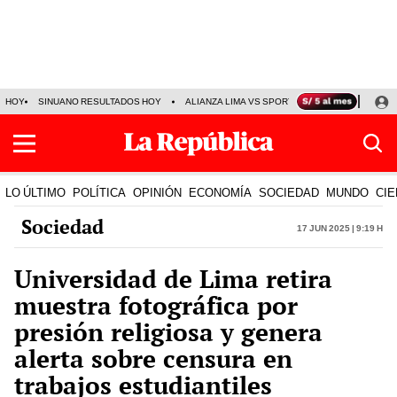
HOY
SINUANO RESULTADOS HOY
ALIANZA LIMA VS SPORT BOYS
JORGE MES
LO ÚLTIMO
POLÍTICA
OPINIÓN
ECONOMÍA
SOCIEDAD
MUNDO
CIE
Sociedad
17 Jun 2025 | 9:19 h
Universidad de Lima retira
muestra fotográfica por
presión religiosa y genera
alerta sobre censura en
trabajos estudiantiles